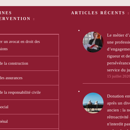
INES
ARTICLES RÉCENTS
TERVENTION
Le métier d’
r un avocat en droit des
une professi
sions
d’engagemen
rigueur et de
persévéranc
de la construction
service du ju
15 juillet 202
des assurances
de la responsabilité civile
Donation en
après un div
social
ancien : la n
rétroactivité 
pénal
n'interdit pas