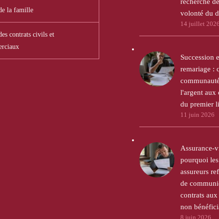
recherche de
de la famille
volonté du 
14 juillet 202
es contrats civils et
rciaux
Succession e
remariage : 
communauté 
l'argent aux
du premier li
11 juin 2026
Assurance-vi
pourquoi les
assureurs ref
de communiq
contrats aux 
non bénéfici
8 juin 2026