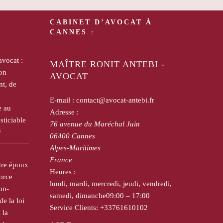
CABINET D’AVOCAT À
CANNES
avocat :
MAÎTRE RONIT ANTEBI -
on
AVOCAT
t, de
E-mail :
contact@avocat-antebi.fr
e au
Adresse :
sticiable
76 avenue du Maréchal Juin
6
06400
Cannes
Alpes-Maritimes
France
tre époux
Heures :
orce
lundi, mardi, mercredi, jeudi, vendredi,
on-
samedi, dimanche
09:00 – 17:00
de la loi
Service Clients:
+33761610102
 la