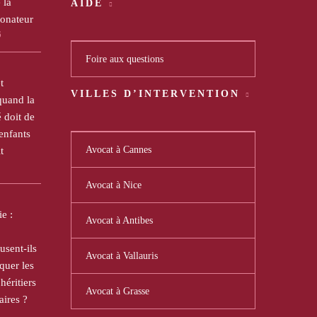
 la
AIDE
donateur
6
Foire aux questions
t
VILLES D’INTERVENTION
quand la
doit de
 enfants
Avocat à Cannes
t
Avocat à Nice
e :
Avocat à Antibes
usent-ils
Avocat à Vallauris
uer les
héritiers
Avocat à Grasse
aires ?