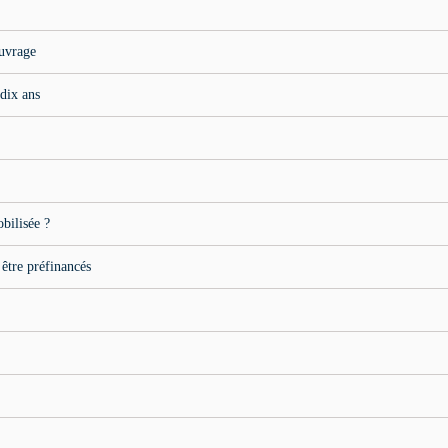
ouvrage
 dix ans
bilisée ?
tre préfinancés