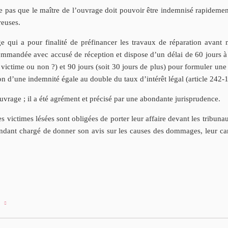
ore pas que le maître de l’ouvrage doit pouvoir être indemnisé rapide
reuses.
qui a pour finalité de préfinancer les travaux de réparation avant m
ommandée avec accusé de réception et dispose d’un délai de 60 jours à 
a victime ou non ?) et 90 jours (soit 30 jours de plus) pour formuler une
on d’une indemnité égale au double du taux d’intérêt légal (article 242-
’ouvrage ; il a été agrément et précisé par une abondante jurisprudence.
les victimes lésées sont obligées de porter leur affaire devant les tribu
endant chargé de donner son avis sur les causes des dommages, leur car