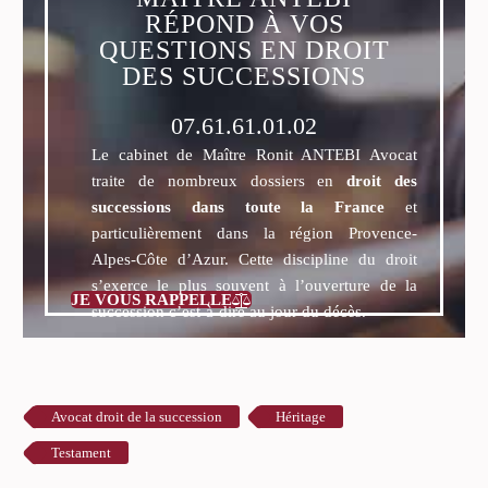
RÉPOND À VOS
QUESTIONS EN DROIT
DES SUCCESSIONS
07.61.61.01.02
Le cabinet de Maître Ronit ANTEBI Avocat
traite de nombreux dossiers en
droit des
successions dans toute la France
et
particulièrement dans la région Provence-
Alpes-Côte d’Azur. Cette discipline du droit
s’exerce le plus souvent à l’ouverture de la
JE VOUS RAPPELLE

succession c’est-à-dire au jour du décès.
Avocat droit de la succession
Héritage
Testament