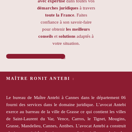
avec expertise
dans toutes vos
démarches juridiques
à travers
toute la France
. Faites
confiance à son savoir-faire
pour obtenir
les meilleurs
conseils
et
solutions
adaptés à
votre situation.
PRENDRE RENDEZ-VOUS

MAÎTRE RONIT ANTEBI
Le bureau de Maître Antebi à Cannes dans le département 06
fourni des services dans le domaine juridique. L’avocat Antebi
exerce au barreau de la ville de Grasse ce qui contient les villes
de Saint-Laurent du Var, Vence, Carros, le Tignet, Mougins,
Grasse, Mandelieu, Cannes, Antibes. L’avocat Antebi a construit