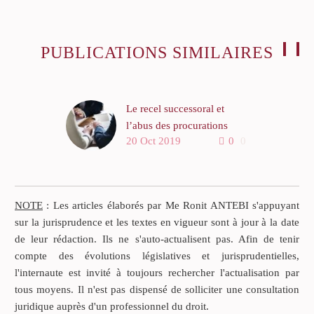
PUBLICATIONS SIMILAIRES
Le recel successoral et
l’abus des procurations
20 Oct 2019
0
0
bancaires
La cour de cassation
première chambre civile a
rendu un arrêt le douze
NOTE
: Les articles élaborés par Me Ronit ANTEBI s'appuyant
septembre deux mille
sur la jurisprudence et les textes en vigueur sont à jour à la date
douze (cf. Légifrance
de leur rédaction. Ils ne s'auto-actualisent pas. Afin de tenir
pourvoi n° 11-15006).
compte des évolutions législatives et jurisprudentielles,
l'internaute est invité à toujours rechercher l'actualisation par
tous moyens. Il n'est pas dispensé de solliciter une consultation
juridique auprès d'un professionnel du droit.