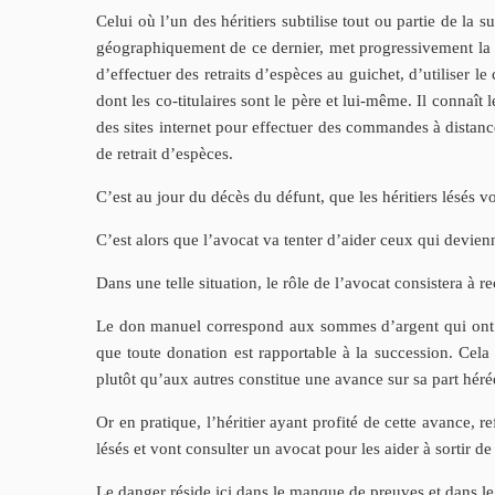
Celui où l’un des héritiers subtilise tout ou partie de la 
géographiquement de ce dernier, met progressivement la ma
d’effectuer des retraits d’espèces au guichet, d’utiliser 
dont les co-titulaires sont le père et lui-même. Il connaît
des sites internet pour effectuer des commandes à distanc
de retrait d’espèces.
C’est au jour du décès du défunt, que les héritiers lésés vo
C’est alors que l’avocat va tenter d’aider ceux qui devienn
Dans une telle situation, le rôle de l’avocat consistera à r
Le don manuel correspond aux sommes d’argent qui ont 
que toute donation est rapportable à la succession. Cela
plutôt qu’aux autres constitue une avance sur sa part héréd
Or en pratique, l’héritier ayant profité de cette avance, re
lésés et vont consulter un avocat pour les aider à sortir de
Le danger réside ici dans le manque de preuves et dans le s