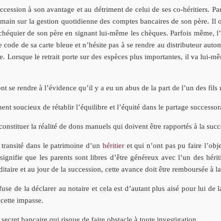
succession à son avantage et au détriment de celui de ses co-héritiers. P
in sur la gestion quotidienne des comptes bancaires de son père. Il ob
le chéquier de son père en signant lui-même les chèques. Parfois même, l
 le code de sa carte bleue et n’hésite pas à se rendre au distributeur auto
e. Lorsque le retrait porte sur des espèces plus importantes, il va lui-
nt se rendre à l’évidence qu’il y a eu un abus de la part de l’un des fils 
ent soucieux de rétablir l’équilibre et l’équité dans le partage successor
econstituer la réalité de dons manuels qui doivent être rapportés à la suc
transité dans le patrimoine d’un
héritier
et qui n’ont pas pu faire l’obj
 signifie que les parents sont libres d’être généreux avec l’un des hé
itaire et au jour de la succession, cette avance doit être remboursée à l
fuse de la déclarer au notaire et cela est d’autant plus aisé pour lui de 
 cette impasse.
ecret bancaire qui risque de faire obstacle à toute investigation.