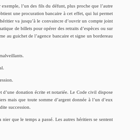
ar exemple, l’un des fils du défunt, plus proche que l’autre
tient une procuration bancaire à cet effet, qui lui permet
’héritier va jusqu’à le convaincre d’ouvrir un compte joint
matique de billets pour opérer des retraits d’espèces ou sur
même au guichet de l’agence bancaire et signe un bordereau
malveillants.
al.
cession.
et d’une donation écrite et notariée. Le Code civil dispose
ritiers mais que toute somme d’argent donnée à l’un d’eux
adite succession.
la nier que le temps a passé. Les autres héritiers se sentent