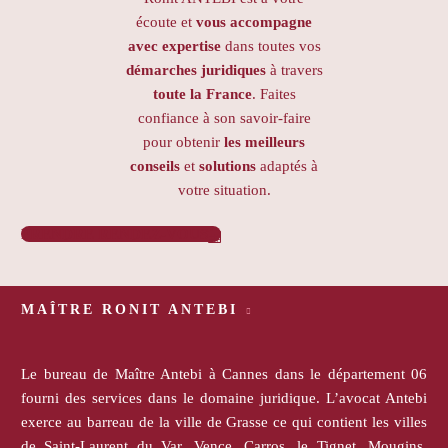
écoute et
vous accompagne
avec expertise
dans toutes vos
démarches juridiques
à travers
toute la France
. Faites
confiance à son savoir-faire
pour obtenir
les meilleurs
conseils
et
solutions
adaptés à
votre situation.
PRENDRE RENDEZ-VOUS

MAÎTRE RONIT ANTEBI
Le bureau de Maître Antebi à Cannes dans le département 06
fourni des services dans le domaine juridique. L’avocat Antebi
exerce au barreau de la ville de Grasse ce qui contient les villes
de Saint-Laurent du Var, Vence, Carros, le Tignet, Mougins,