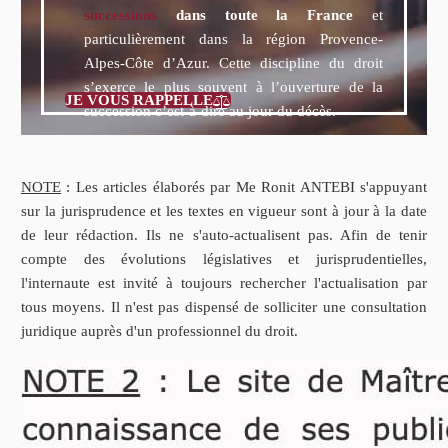
successions
dans toute la France
et
particulièrement dans la région Provence-
Alpes-Côte d’Azur. Cette discipline du droit
s’exerce le plus souvent à l’ouverture de la
JE VOUS RAPPELLE

succession c’est-à-dire au jour du décès.
NOTE
: Les articles élaborés par Me Ronit ANTEBI s'appuyant
sur la jurisprudence et les textes en vigueur sont à jour à la date
de leur rédaction. Ils ne s'auto-actualisent pas. Afin de tenir
compte des évolutions législatives et jurisprudentielles,
l'internaute est invité à toujours rechercher l'actualisation par
tous moyens. Il n'est pas dispensé de solliciter une consultation
juridique auprès d'un professionnel du droit.