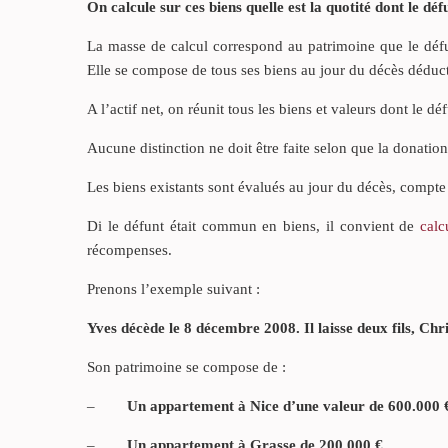
On calcule sur ces biens quelle est la quotité dont le d
La masse de calcul correspond au patrimoine que le défunt
Elle se compose de tous ses biens au jour du décès déduct
A l’actif net, on réunit tous les biens et valeurs dont le dé
Aucune distinction ne doit être faite selon que la donatio
Les biens existants sont évalués au jour du décès, compte t
Di le défunt était commun en biens, il convient de
calc
récompenses.
Prenons l’exemple suivant :
Yves décède le 8 décembre 2008. Il laisse deux fils, Chr
Son patrimoine se compose de :
–
Un appartement à Nice d’une valeur de 600.000 
–
Un appartement à Grasse de 200.000 €