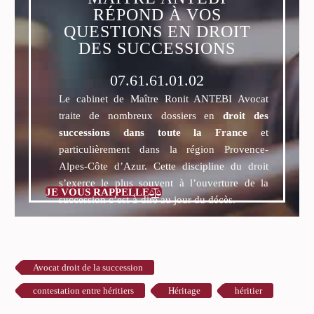
RÉPOND À VOS
QUESTIONS EN DROIT
DES SUCCESSIONS
07.61.61.01.02
Le cabinet de Maître Ronit ANTEBI Avocat
traite de nombreux dossiers en
droit des
successions dans toute la France
et
particulièrement dans la région Provence-
Alpes-Côte d’Azur. Cette discipline du droit
s’exerce le plus souvent à l’ouverture de la
JE VOUS RAPPELLE

succession c’est-à-dire au jour du décès.
Avocat droit de la succession
contestation entre héritiers
Héritage
héritier