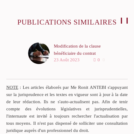
PUBLICATIONS SIMILAIRES
Modification de la clause
bénéficiaire du contrat
23 Août 2023
0
0
d’assurance-vie
La modification de la
clause bénéficiaire du
contrat d’assurance-vie par
NOTE
: Les articles élaborés par Me Ronit ANTEBI s'appuyant
voie de lettre testamentaire
sur la jurisprudence et les textes en vigueur sont à jour à la date
autonome La deuxième
de leur rédaction. Ils ne s'auto-actualisent pas. Afin de tenir
chambre civile de…
compte des évolutions législatives et jurisprudentielles,
l'internaute est invité à toujours rechercher l'actualisation par
tous moyens. Il n'est pas dispensé de solliciter une consultation
juridique auprès d'un professionnel du droit.