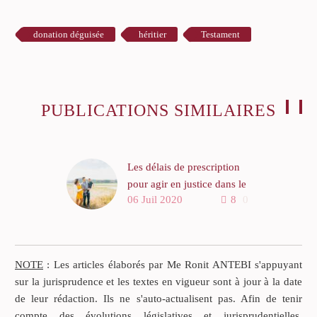
donation déguisée
héritier
Testament
PUBLICATIONS SIMILAIRES
Les délais de prescription
pour agir en justice dans le
06 Juil 2020
8
0
droit des successions
Le droit des successions est
assujetti au délai de
prescription de droit
NOTE
: Les articles élaborés par Me Ronit ANTEBI s'appuyant
commun, sous réserve de
sur la jurisprudence et les textes en vigueur sont à jour à la date
quelques délais de
de leur rédaction. Ils ne s'auto-actualisent pas. Afin de tenir
prescription spéciaux. Le
compte des évolutions législatives et jurisprudentielles,