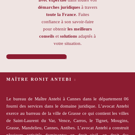
démarches juridiques
à travers
toute la France
. Faites
confiance à son savoir-faire
pour obtenir
les meilleurs
conseils
et
solutions
adaptés à
votre situation.
PRENDRE RENDEZ-VOUS

MAÎTRE RONIT ANTEBI
Le bureau de Maître Antebi à Cannes dans le département 06
fourni des services dans le domaine juridique. L’avocat Antebi
exerce au barreau de la ville de Grasse ce qui contient les villes
de Saint-Laurent du Var, Vence, Carros, le Tignet, Mougins,
Grasse, Mandelieu, Cannes, Antibes. L’avocat Antebi a construit
plusieurs activités dominantes en droit civil, en droit des