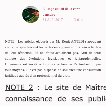
L’usage abusif de la carte
bancaire
31 Août 2017
0
0
Le 17 mai 2017, la
Chambre commerciale de la
Cour de cassation
(Légifrance, pourvoi n° 15-
NOTE
: Les articles élaborés par Me Ronit ANTEBI s'appuyant
28209) a cassé en toutes
sur la jurisprudence et les textes en vigueur sont à jour à la date
ses dispositions, l’arrêt
de leur rédaction. Ils ne s'auto-actualisent pas. Afin de tenir
rendu le 30 septembre
compte des évolutions législatives et jurisprudentielles,
2015, par la cour d’appel
l'internaute est invité à toujours rechercher l'actualisation par
de Pau.
tous moyens. Il n'est pas dispensé de solliciter une consultation
juridique auprès d'un professionnel du droit.