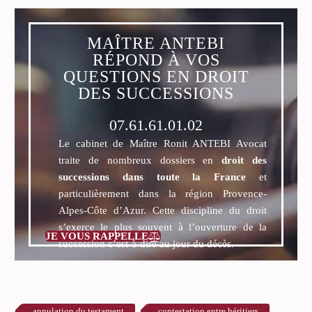
MAÎTRE ANTEBI
RÉPOND À VOS
QUESTIONS EN DROIT
DES SUCCESSIONS
07.61.61.01.02
Le cabinet de Maître Ronit ANTEBI Avocat
traite de nombreux dossiers en
droit des
successions dans toute la France
et
particulièrement dans la région Provence-
Alpes-Côte d’Azur. Cette discipline du droit
s’exerce le plus souvent à l’ouverture de la
JE VOUS RAPPELLE

succession c’est-à-dire au jour du décès.
annulation du testament
contestation entre héritiers