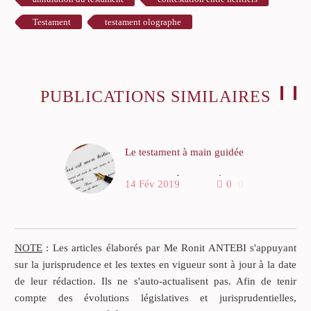
Testament
testament olographe
PUBLICATIONS SIMILAIRES
Le testament à main guidée
Dans un arrêt du 11 février
14 Fév 2019
0
0
1997, la première Chambre
civile de la Cour de
cassation a rendu un arrêt
de cassation (pourvoi n°
NOTE
: Les articles élaborés par Me Ronit ANTEBI s'appuyant
95-12382, Légifrance) aux
sur la jurisprudence et les textes en vigueur sont à jour à la date
termes duquel…
de leur rédaction. Ils ne s'auto-actualisent pas. Afin de tenir
compte des évolutions législatives et jurisprudentielles,