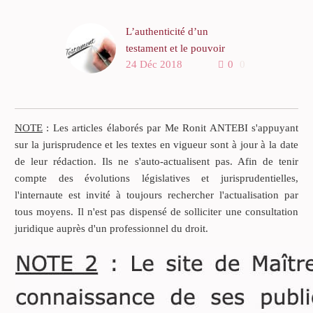
L’authenticité d’un
testament et le pouvoir
24 Déc 2018
0
0
souverain des juges du
fond
Dans un arrêt de la Cour de
cassation (14 octobre 2009,
NOTE
: Les articles élaborés par Me Ronit ANTEBI s'appuyant
pourvoi n°08-18150,
sur la jurisprudence et les textes en vigueur sont à jour à la date
Légifrance), la première
de leur rédaction. Ils ne s'auto-actualisent pas. Afin de tenir
chambre civile a rejeté le
compte des évolutions législatives et jurisprudentielles,
pourvoi formé contre un
l'internaute est invité à toujours rechercher l'actualisation par
arrêt de la Cour d’appel
tous moyens. Il n'est pas dispensé de solliciter une consultation
d’Aix en Provence.
juridique auprès d'un professionnel du droit.