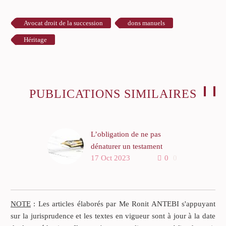
Avocat droit de la succession
dons manuels
Héritage
PUBLICATIONS SIMILAIRES
L’obligation de ne pas
dénaturer un testament
17 Oct 2023
0
0
La cour d’appel a dit que
les testaments successifs
étaient incompatibles entre
eux et a, en conséquence,
NOTE
: Les articles élaborés par Me Ronit ANTEBI s'appuyant
jugé que le testament du 24
sur la jurisprudence et les textes en vigueur sont à jour à la date