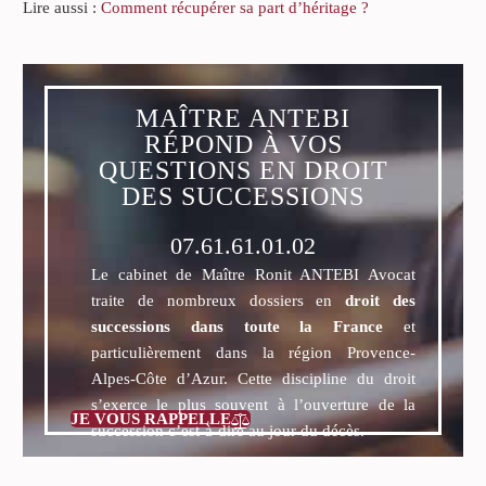
Lire aussi :
Comment récupérer sa part d’héritage ?
MAÎTRE ANTEBI
RÉPOND À VOS
QUESTIONS EN DROIT
DES SUCCESSIONS
07.61.61.01.02
Le cabinet de Maître Ronit ANTEBI Avocat
traite de nombreux dossiers en
droit des
successions dans toute la France
et
particulièrement dans la région Provence-
Alpes-Côte d’Azur. Cette discipline du droit
s’exerce le plus souvent à l’ouverture de la
JE VOUS RAPPELLE

succession c’est-à-dire au jour du décès.