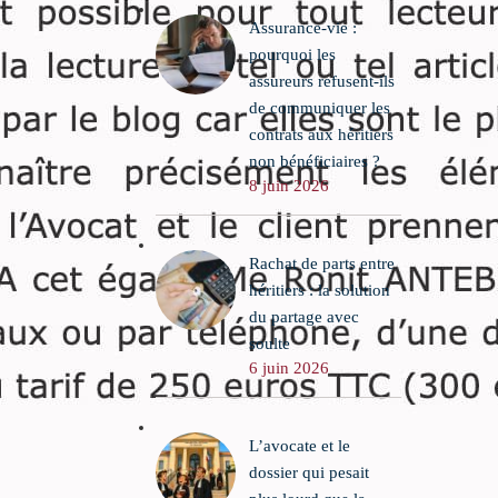
et
Assurance-vie :
pourquoi les
assureurs refusent-ils
de communiquer les
contrats aux héritiers
non bénéficiaires ?
8 juin 2026
Rachat de parts entre
héritiers : la solution
du partage avec
soulte
6 juin 2026
L’avocate et le
dossier qui pesait