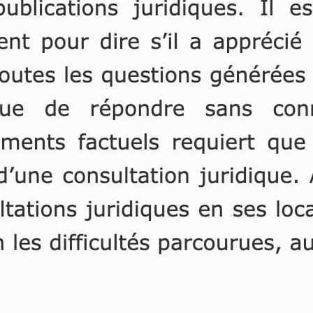
transaction légale 
onéreuse.