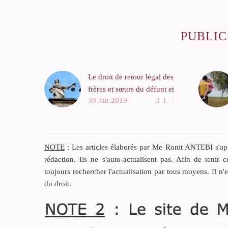
PUBLIC
Le droit de retour légal des
frères et sœurs du défunt et
30 Jan 2019
1
1
la donation en époux
Depuis 2002, le conjoint
survivant est héritier du
défunt.
NOTE
: Les articles élaborés par Me Ronit ANTEBI s'appu
Selon l’article 757-2 du
rédaction. Ils ne s'auto-actualisent pas. Afin de tenir c
Code civil, en l’absence
toujours rechercher l'actualisation par tous moyens. Il n'
d’enfants du défunt et de
du droit.
ses père et mère, le conjoint
survivant recueille toute la
succession.