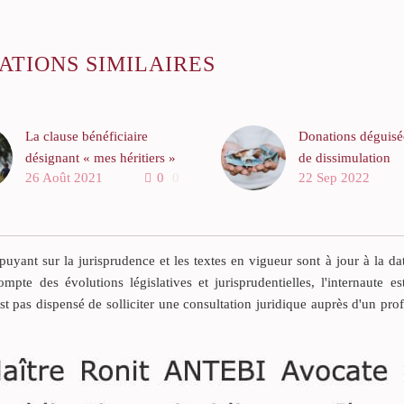
ATIONS SIMILAIRES
La clause bénéficiaire
Donations déguisée
désignant « mes héritiers »
de dissimulation
26 Août 2021
0
0
22 Sep 2022
G est décédée en laissant
Les donations fait
pour lui succéder ses deux
héritiers sont pré
enfants, une fille et un
rapportables à la 
garçon.
à défaut de clause 
yant sur la jurisprudence et les textes en vigueur sont à jour à la da
exprimée dans l’ac
ompte des évolutions législatives et jurisprudentielles, l'internaute es
donation.
est pas dispensé de solliciter une consultation juridique auprès d'un pro
Il est des donation
parties parviennen
dissimuler ou à dé
sous l’apparence 