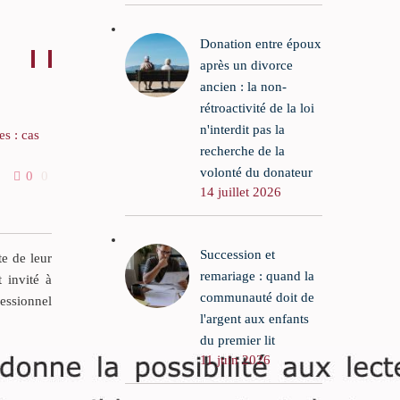
Donation entre époux
après un divorce
ancien : la non-
rétroactivité de la loi
n'interdit pas la
s : cas
Bénéficiaire d’une assurance-vie non
recherche de la
héritier demande une expertise
volonté du donateur
0
0
11 Août 2016
0
0
médicale
es aux
14 juillet 2026
sumées
Le droit du bénéficiaire d’une
succession
assurance-vie non héritier à demander
Succession et
contraire
une expertise médicale
te de leur
remariage : quand la
te de
t invité à
Dans cette affaire, un souscripteur
communauté doit de
fessionnel
d’assurance-vie est décédé à l’hôpital.
l'argent aux enfants
s que les
du premier lit
8 jours avant son décès, il était branché
t à
11 juin 2026
à des appareillages en raison d’une
guiser
déficience respiratoire.
d’une