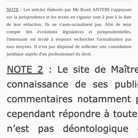
pendant le mariage. Il était
soumis au régime de la
NOTE
: Les articles élaborés par Me Ronit ANTEBI s'appuyant
communauté réduite aux
sur la jurisprudence et les textes en vigueur sont à jour à la date
acquêts. Il avait acquis
de leur rédaction. Ils ne s'auto-actualisent pas. Afin de tenir
pendant le mariage une
compte des évolutions législatives et jurisprudentielles,
villa sur la Côte d’Azur
l'internaute est invité à toujours rechercher l'actualisation par
d’une valeur de 600 000 €.
tous moyens. Il n'est pas dispensé de solliciter une consultation
juridique auprès d'un professionnel du droit.