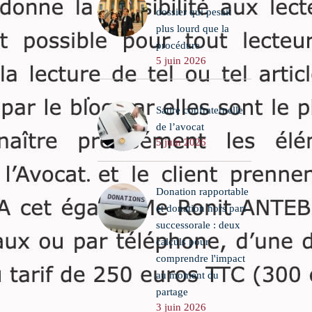
leur père
dossier qui pesait
plus lourd que la
procédure
5 juin 2026
Satire confraternelle
de l’avocat
5 juin 2026
Donation rapportable
et donation hors part
successorale : deux
calculs pour
comprendre l'impact
au moment du
partage
3 juin 2026