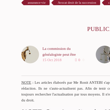
assurance-vie
Avocat droit de la succession
c
PUBLIC
La commission du
généalogiste peut être
15 Oct 2018
0
0
révisée par le juge
Le présent commentaire
vise à attirer l’attention du
justiciable sur la possibilité
NOTE
: Les articles élaborés par Me Ronit ANTEBI s'appu
dont il dispose de contester
rédaction. Ils ne s'auto-actualisent pas. Afin de tenir c
la rémunération demandée
toujours rechercher l'actualisation par tous moyens. Il n'
par le cabinet de
du droit.
généalogiste, à défaut de