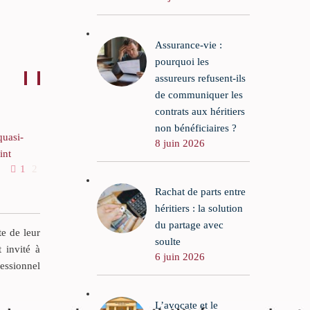
Assurance-vie :
pourquoi les
assureurs refusent-ils
de communiquer les
contrats aux héritiers
non bénéficiaires ?
quasi-
Partage amiable et recel
8 juin 2026
int
impossible
1
2
29 Nov 2019
0
0
Il n’y a pas de partage
Rachat de parts entre
sions, le
amiable dans un inventaire
héritiers : la solution
a la
notarié.
du partage avec
 pour le
te de leur
Il n’y a pas de recel à
soulte
ns la
t invité à
6 juin 2026
l’égard d’un successible
 époux
fessionnel
non assujetti à l’obligation
7 du Code
du rapport.
 du
L’avocate et le