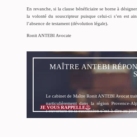
En revanche, si la clause bénéficiaire se borne à désigner
la volonté du souscripteur puisque celui-ci s’en est ain
l’absence de testament (dévolution légale).
Ronit ANTEBI Avocate
MAÎTRE ANTEBI RÉPON
Le cabinet de Maître Ronit ANTEBI Avocat tra
particulièrement dans la région Provence-Al
JE VOUS RAPPELLE

l’ouverture de la succession c’est-à-dire au jou