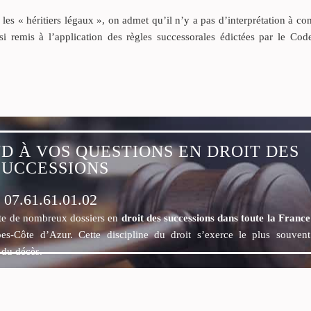
 les « héritiers légaux », on admet qu’il n’y a pas d’interprétation à co
si remis à l’application des règles successorales édictées par le Cod
D À VOS QUESTIONS EN DROIT DES
SUCCESSIONS
07.61.61.01.02
ite de nombreux dossiers en
droit des successions dans toute la Franc
pes-Côte d’Azur. Cette discipline du droit s’exerce le plus souven
r du décès.