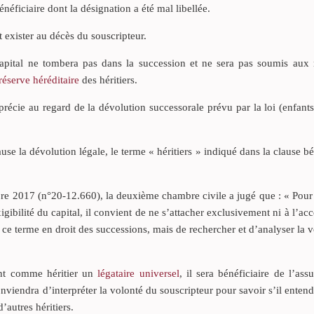
énéficiaire dont la désignation a été mal libellée.
t exister au décès du souscripteur.
 capital ne tombera pas dans la succession et ne sera pas soumis aux 
réserve héréditaire
des héritiers.
pprécie au regard de la dévolution successorale prévu par la loi (enfants
ause la dévolution légale, le terme « héritiers » indiqué dans la clause bé
re 2017 (n°20-12.660), la deuxième chambre civile a jugé que : « Pour 
xigibilité du capital, il convient de ne s’attacher exclusivement ni à l’ac
e ce terme en droit des successions, mais de rechercher et d’analyser la 
ent comme héritier un
légataire universel
, il sera bénéficiaire de l’ass
nviendra d’interpréter la volonté du souscripteur pour savoir s’il entenda
autres héritiers.