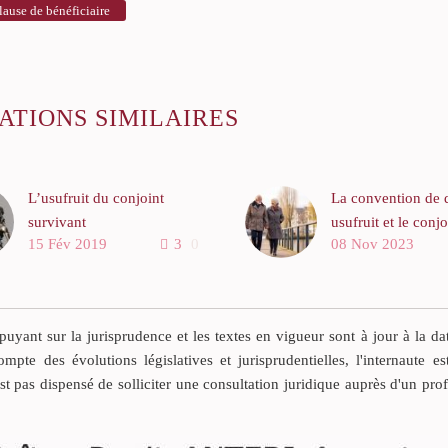
lause de bénéficiaire
ATIONS SIMILAIRES
L’usufruit du conjoint
La convention de 
survivant
usufruit et le conjo
15 Fév 2019
3
0
08 Nov 2023
survivant
Le Conjoint survivant qui
opte pour l’usufruit devra
En droit des succes
établir un inventaire des
conjoint survivant 
meubles et un état des
possibilité d’opter
yant sur la jurisprudence et les textes en vigueur sont à jour à la da
immeubles sujets à
tout en usufruit da
ompte des évolutions législatives et jurisprudentielles, l'internaute es
l’usufruit, en présence
succession de son
est pas dispensé de solliciter une consultation juridique auprès d'un pro
d’héritiers nus propriétaires.
prédécédé (art 75
civil). Les enfants