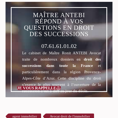
MAÎTRE ANTEBI
RÉPOND À VOS
QUESTIONS EN DROIT
DES SUCCESSIONS
07.61.61.01.02
Le cabinet de Maître Ronit ANTEBI Avocat
traite de nombreux dossiers en
droit des
successions dans toute la France
et
particulièrement dans la région Provence-
Alpes-Côte d’Azur. Cette discipline du droit
s’exerce le plus souvent à l’ouverture de la
JE VOUS RAPPELLE

succession c’est-à-dire au jour du décès.
agent immobilier
Avocat droit de l'immobilier