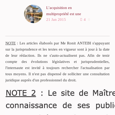
L’acquisition en
multipropriété est une
21 Jan 2015
4
0
opération ruineuse et que le
législateur devrait interdire
Dans les années 80-90, se
sont développées en
NOTE
: Les articles élaborés par Me Ronit ANTEBI s'appuyant
Europe de curieuses
sur la jurisprudence et les textes en vigueur sont à jour à la date
modalités d’accès à la
de leur rédaction. Ils ne s'auto-actualisent pas. Afin de tenir
propriété. Des sociétés
compte des évolutions législatives et jurisprudentielles,
venderesses proposent à
l'internaute est invité à toujours rechercher l'actualisation par
des particuliers d’acquérir
tous moyens. Il n'est pas dispensé de solliciter une consultation
un appartement de
juridique auprès d'un professionnel du droit.
vacances, meublé, équipé
sis dans une résidence de
loisirs.