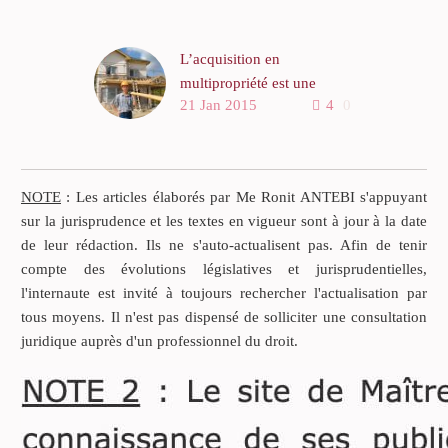
L’acquisition en
multipropriété est une
21 Jan 2015
4
0
opération ruineuse et que le
législateur devrait interdire
Dans les années 80-90, se
sont développées en
NOTE
: Les articles élaborés par Me Ronit ANTEBI s'appuyant
Europe de curieuses
sur la jurisprudence et les textes en vigueur sont à jour à la date
modalités d’accès à la
de leur rédaction. Ils ne s'auto-actualisent pas. Afin de tenir
propriété. Des sociétés
compte des évolutions législatives et jurisprudentielles,
venderesses proposent à
l'internaute est invité à toujours rechercher l'actualisation par
des particuliers d’acquérir
tous moyens. Il n'est pas dispensé de solliciter une consultation
un appartement de
juridique auprès d'un professionnel du droit.
vacances, meublé, équipé
sis dans une résidence de
loisirs.