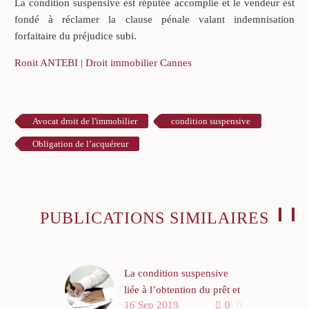
La condition suspensive est réputée accomplie et le vendeur est
fondé à réclamer la clause pénale valant indemnisation
forfaitaire du préjudice subi.
Ronit ANTEBI | Droit immobilier Cannes
Avocat droit de l'immobilier
condition suspensive
Obligation de l’acquéreur
PUBLICATIONS SIMILAIRES
La condition suspensive
liée à l’obtention du prêt et
16 Sep 2019
0
0
l’assurance de prêt