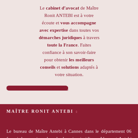
Le
cabinet d’avocat
de Maître
Ronit ANTEBI est à votre
écoute et
vous accompagne
avec expertise
dans toutes vos
démarches juridiques
à travers
toute la France
. Faites
confiance à son savoir-faire
pour obtenir
les meilleurs
conseils
et
solutions
adaptés à
votre situation.
PRENDRE RENDEZ-VOUS

MAÎTRE RONIT ANTEBI
Le bureau de Maître Antebi à Cannes dans le département 06