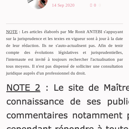
Que dit la jurisprudence sur
14 Sep 2020
0
0
le délai de prescription
applicable à l’action en
annulation d’un testament
(ou d’une libéralité, comme
NOTE
: Les articles élaborés par Me Ronit ANTEBI s'appuyant
donation, legs ou
sur la jurisprudence et les textes en vigueur sont à jour à la date
assurance-vie) pour insanité
de leur rédaction. Ils ne s'auto-actualisent pas. Afin de tenir
d’esprit (article 901 du
compte des évolutions législatives et jurisprudentielles,
Code civil) ?
l'internaute est invité à toujours rechercher l'actualisation par
tous moyens. Il n'est pas dispensé de solliciter une consultation
juridique auprès d'un professionnel du droit.