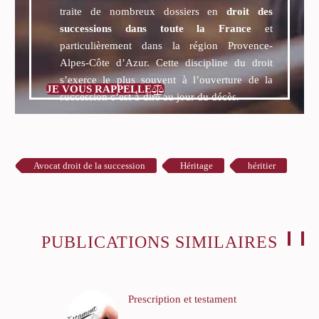
traite de nombreux dossiers en
droit des
successions dans toute la France
et
particulièrement dans la région Provence-
Alpes-Côte d’Azur. Cette discipline du droit
s’exerce le plus souvent à l’ouverture de la
JE VOUS RAPPELLE

succession c’est-à-dire au jour du décès.
Avocat droit de la succession
Héritage
héritier
PUBLICATIONS SIMILAIRES
Prescription et testament