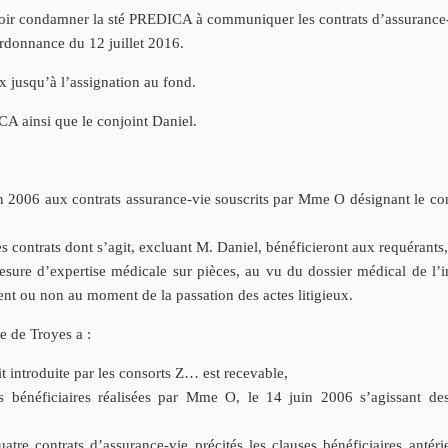
ur voir condamner la sté PREDICA à communiquer les contrats d’assurance-
 ordonnance du 12 juillet 2016.
 jusqu’à l’assignation au fond.
CA ainsi que le conjoint Daniel.
in 2006 aux contrats assurance-vie souscrits par Mme O désignant le con
es contrats dont s’agit, excluant M. Daniel, bénéficieront aux requérants,
esure d’expertise médicale sur pièces, au vu du dossier médical de l’i
ment ou non au moment de la passation des actes litigieux.
e de Troyes a :
it introduite par les consorts Z… est recevable,
s bénéficiaires réalisées par Mme O, le 14 juin 2006 s’agissant des
tre contrats d’assurance-vie précités les clauses bénéficiaires antéri