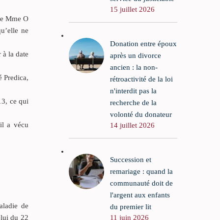
15 juillet 2026
é de Mme O
qu’elle ne
Donation entre époux
 à la date
après un divorce
ancien : la non-
é Predica,
rétroactivité de la loi
n'interdit pas la
3, ce qui
recherche de la
volonté du donateur
il a vécu
14 juillet 2026
Succession et
remariage : quand la
communauté doit de
l'argent aux enfants
aladie de
du premier lit
11 juin 2026
elui du 22