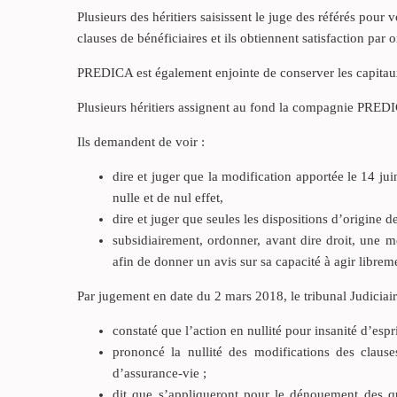
Plusieurs des héritiers saisissent le juge des référés po
clauses de bénéficiaires et ils obtiennent satisfaction par
PREDICA est également enjointe de conserver les capitaux
Plusieurs héritiers assignent au fond la compagnie PREDI
Ils demandent de voir :
dire et juger que la modification apportée le 14 ju
nulle et de nul effet,
dire et juger que seules les dispositions d’origine d
subsidiairement, ordonner, avant dire droit, une m
afin de donner un avis sur sa capacité à agir libre
Par jugement en date du 2 mars 2018, le tribunal Judiciair
constaté que l’action en nullité pour insanité d’espr
prononcé la nullité des modifications des clause
d’assurance-vie ;
dit que s’appliqueront pour le dénouement des qua