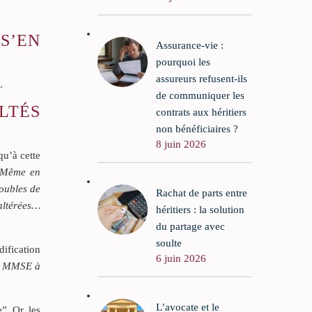
S’EN
Assurance-vie :
pourquoi les
assureurs refusent-ils
.
de communiquer les
LTÉS
contrats aux héritiers
non bénéficiaires ?
8 juin 2026
qu’à cette
. Même en
oubles de
Rachat de parts entre
 altérées…
héritiers : la solution
du partage avec
soulte
dification
6 juin 2026
 un MMSE à
L’avocate et le
”. Or, les