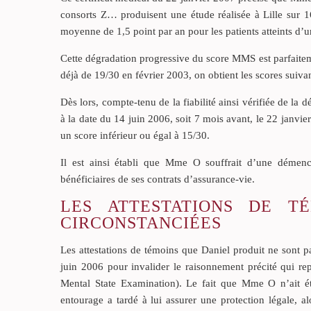
consorts Z… produisent une étude réalisée à Lille sur 1
moyenne de 1,5 point par an pour les patients atteints d
Cette dégradation progressive du score MMS est parfaiteme
déjà de 19/30 en février 2003, on obtient les scores suiva
Dès lors, compte-tenu de la fiabilité ainsi vérifiée de l
à la date du 14 juin 2006, soit 7 mois avant, le 22 janvie
un score inférieur ou égal à 15/30.
Il est ainsi établi que Mme O souffrait d’une démence
bénéficiaires de ses contrats d’assurance-vie.
LES ATTESTATIONS DE T
CIRCONSTANCIÉES
Les attestations de témoins que Daniel produit ne sont 
juin 2006 pour invalider le raisonnement précité qui r
Mental State Examination). Le fait que Mme O n’ait été
entourage a tardé à lui assurer une protection légale, a