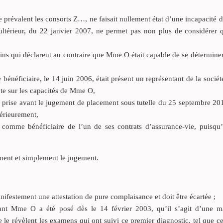
se prévalent les consorts Z…, ne faisait nullement état d’une incapacit
 ultérieur, du 22 janvier 2007, ne permet pas non plus de considérer 
oins qui déclarent au contraire que Mme O était capable de se déterminer
énéficiaire, le 14 juin 2006, était présent un représentant de la sociét
oute sur les capacités de Mme O,
prise avant le jugement de placement sous tutelle du 25 septembre 201
térieurement,
comme bénéficiaire de l’un de ses contrats d’assurance-vie, puisqu’
ent et simplement le jugement.
nifestement une attestation de pure complaisance et doit être écartée ;
tant Mme O a été posé dès le 14 février 2003, qu’il s’agit d’une m
e révèlent les examens qui ont suivi ce premier diagnostic, tel que c