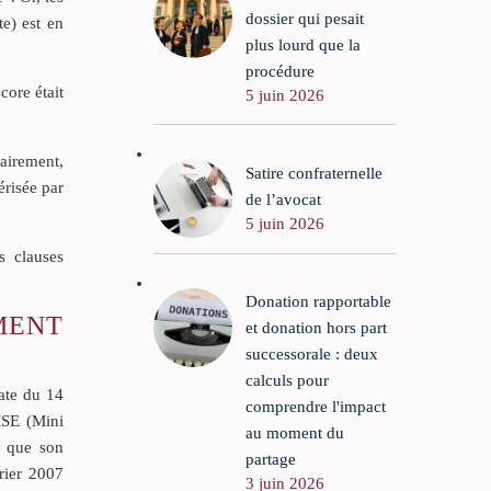
dossier qui pesait
e) est en
plus lourd que la
procédure
core était
5 juin 2026
sairement,
Satire confraternelle
érisée par
de l’avocat
5 juin 2026
s clauses
Donation rapportable
MENT
et donation hors part
successorale : deux
calculs pour
ate du 14
comprendre l'impact
MSE (Mini
au moment du
t que son
partage
vrier 2007
3 juin 2026