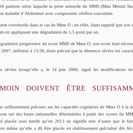
66 patients selon laquelle la perte annuelle du MMS (Mini Mental Stat
’une maladie d’Alzheimer avec composante cérébro-vasculaire.
nt corroborée dans le cas de Mme O ; en effet, étant rappelé que son s
nts en appliquant une dégradation de 1,5 point par an.
a dégradation progressive du score MMS de Mme O, son score était néces
r 2007, inférieur à 15/30, étant précisé que la démence sévère est caract
 sévère lorsqu’elle a, le 14 juin 2006, signé les modifications de
ÉMOIN DOIVENT ÊTRE SUFFISAM
pas suffisamment précises sur les capacités cognitives de Mme O à la d
epose sur des bases rationnelles déterminées à partir des scores du M
 placée sous tutelle qu’en 2013 ne signifie rien d’autre que le fai
lors même qu’elle a dû être placée en établissement spécialisé dès fé