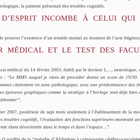
logique, la patiente présentait des troubles cognitifs.
 D’ESPRIT INCOMBE À CELUI QUI 
 de prouver l’existence d’un trouble mental au moment de l’acte litigieux
R MÉDICAL ET LE TEST DES FACU
icat médical du 14 février 2003, établi par le docteur L…, neurologue, 
er :
“Le MMS auquel je viens de procéder donne un score de 19/30
 sommes clairement en zone pathologique, avec une prédominance des tr
Les épreuves graphiques comme la stratégie à l’horloge sont déjà bien
Alzheimer”.
ier 2007, postérieur de sept mois seulement à l’établissement de la mo
s troubles cognitifs, l’évaluation des fonctions supérieures montrant
iente étant désorientée dans le temps et dans l’espace…”.
 O souffre de la “maladie d’Alzheimer à composante cérébro-vasculaire