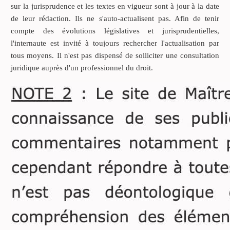
l’équité, eu égard à ce dont
sur la jurisprudence et les textes en vigueur sont à jour à la date
la valeur du bien se trouve
de leur rédaction. Ils ne s'auto-actualisent pas. Afin de tenir
augmentée au temps du
compte des évolutions législatives et jurisprudentielles,
partage ou de l’aliénation.
l'internaute est invité à toujours rechercher l'actualisation par
Il doit lui être pareillement
tous moyens. Il n'est pas dispensé de solliciter une consultation
tenu compte des dépenses
juridique auprès d'un professionnel du droit.
nécessaires qu’il a faites de
ses deniers personnels pour
la conservation desdits
biens, encore qu’elles ne
les aient point améliorés.