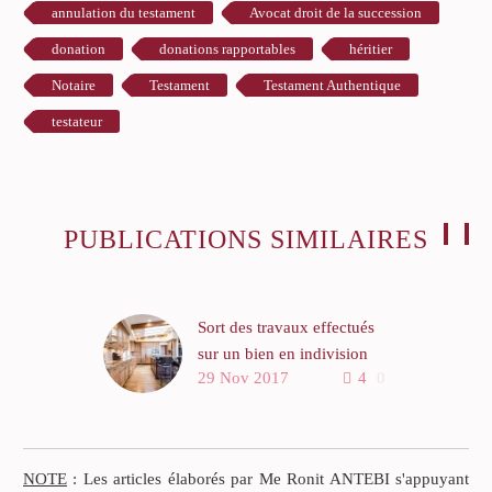
annulation du testament
Avocat droit de la succession
donation
donations rapportables
héritier
Notaire
Testament
Testament Authentique
testateur
PUBLICATIONS SIMILAIRES
Sort des travaux effectués
sur un bien en indivision
29 Nov 2017
4
0
Lorsqu’un indivisaire a
amélioré à ses frais l’état
d’un bien indivis, il doit lui
en être tenu compte selon
NOTE
: Les articles élaborés par Me Ronit ANTEBI s'appuyant