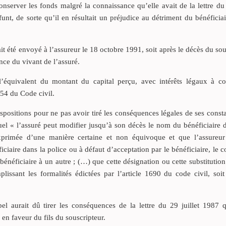
 conserver les fonds malgré la connaissance qu’elle avait de la lettre du 
nt, de sorte qu’il en résultait un préjudice au détriment du bénéficia
it été envoyé à l’assureur le 18 octobre 1991, soit après le décès du sou
ance du vivant de l’assuré.
’équivalent du montant du capital perçu, avec intérêts légaux à c
1154 du Code civil.
ispositions pour ne pas avoir tiré les conséquences légales de ses consta
uel « l’assuré peut modifier jusqu’à son décès le nom du bénéficiaire 
exprimée d’une manière certaine et non équivoque et que l’assureu
iaire dans la police ou à défaut d’acceptation par le bénéficiaire, le c
bénéficiaire à un autre ; (…) que cette désignation ou cette substitution
plissant les formalités édictées par l’article 1690 du code civil, soi
 aurait dû tirer les conséquences de la lettre du 29 juillet 1987 q
n faveur du fils du souscripteur.