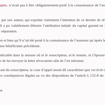
raphe
, n’avait pas à être obligatoirement porté à la connaissance de l’a
é par son auteur, qui exprime clairement l’intention de ce dernier de r
l a pu valablement détruire l’attribution initiale du capital garanti en
 séparation.
me et bien qu’il n’ait été porté à la connaissance de l’assureur qu’après le
lause bénéficiaire précédente.
diciable dans la mesure où ni le souscripteur, ni le notaire, ni l’épou
 de lui envoyer la lettre révocatoire afin de l’en informer.
t du souscripteur, la cour d’appel aurait dû caractériser que cet écrit c
les conséquences légales au vu des dispositions de l’article L 132-8 d
se