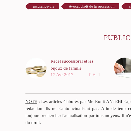
assurance-vie
Avocat droit de la succession
c
PUBLIC
Recel successoral et les
bijoux de famille
17 Avr 2017
6
1
Selon l’article 778 du Code
civil,
“Sans préjudice de
NOTE
: Les articles élaborés par Me Ronit ANTEBI s'appu
dommages et intérêts,
rédaction. Ils ne s'auto-actualisent pas. Afin de tenir c
l’héritier qui a recelé des
toujours rechercher l'actualisation par tous moyens. Il n'
biens ou des droits d’une
du droit.
succession ou dissimulé