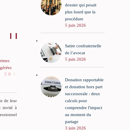
dossier qui pesait
plus lourd que la
procédure
5 juin 2026
Satire confraternelle
de l’avocat
5 juin 2026
primes
L’urne, les cendres, les
gérées
conflits entre héritiers et la
0
0
30 Oct 2017
8
1
législation applicable
 la cour
Donation rapportable
La loi no 2008-1350 du 19
et donation hors part
oi n°
décembre 2008 relative à la
successorale : deux
nce) en
législation funéraire a été
calculs pour
te de leur
bre 2021
désireuse de créer un
comprendre l'impact
t invité à
e ce que
véritable régime juridique
au moment du
fessionnel
a prime
des cendres funéraires.
partage
gérée au
3 juin 2026