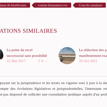
lause de bénéficiaire
contrat d'assurance-vie
Cour de cassation
ATIONS SIMILAIRES
La peine du recel
La réduction des 
successoral sans possibilité
manifestement exa
22 Mai 2017
0
0
26 Oct 2021
de pouvoir y échapper en
Un arrêt rendu par
invoquant la faute du
d’appel d’AIX EN
notaire
PROVENCE (pourv
La Cour de cassation a
18/00780, Légifra
yant sur la jurisprudence et les textes en vigueur sont à jour à la da
rendu un arrêt en date du 9
date du 22 septem
ompte des évolutions législatives et jurisprudentielles, l'internaute es
avril 2014 estimant que
donne la mesure d
est pas dispensé de solliciter une consultation juridique auprès d'un pro
l’auteur d’un recel
peut représenter l
successoral ne pouvait pas
manifestement exa