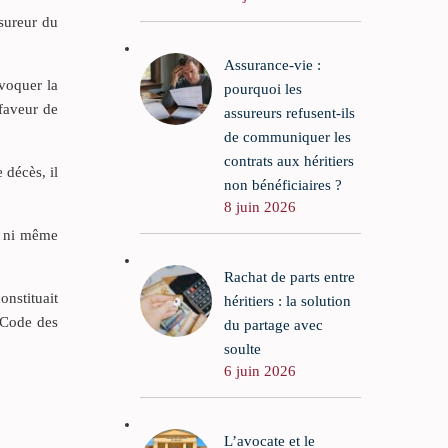
ssureur du
Assurance-vie :
évoquer la
pourquoi les
 faveur de
assureurs refusent-ils
de communiquer les
contrats aux héritiers
 décès, il
non bénéficiaires ?
8 juin 2026
se ni même
Rachat de parts entre
onstituait
héritiers : la solution
u Code des
du partage avec
soulte
6 juin 2026
L’avocate et le