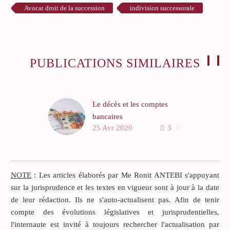
Avocat droit de la succession
indivision successorale
PUBLICATIONS SIMILAIRES
Le décès et les comptes
bancaires
25 Avr 2020
3
0
Prenons l’exemple d’un
couple à niveaux de fortune
disparates, formé en
secondes noces selon le
NOTE
: Les articles élaborés par Me Ronit ANTEBI s'appuyant
régime de la séparation des
sur la jurisprudence et les textes en vigueur sont à jour à la date
biens. Le régime de la
de leur rédaction. Ils ne s'auto-actualisent pas. Afin de tenir
séparation des biens
compte des évolutions législatives et jurisprudentielles,
n’empêche pas le couple
l'internaute est invité à toujours rechercher l'actualisation par