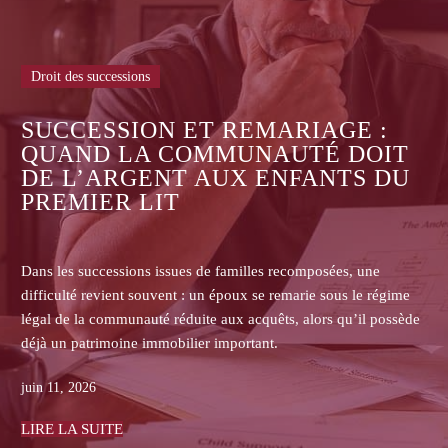
Droit des successions
ASSURANCE-VIE : POURQUOI
LES ASSUREURS REFUSENT-ILS
DE COMMUNIQUER LES
CONTRATS AUX HÉRITIERS NON
BÉNÉFICIAIRES ?
Dans les successions, les héritiers non bénéficiaires d’une
assurance-vie se heurtent souvent au refus de l’assureur de
transmettre le contrat, la clause bénéficiaire, l’historique des
primes ou les pièces de gestion.
juin 08, 2026
LIRE LA SUITE