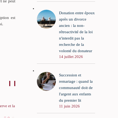
 H ne peut
Donation entre époux
ption est
après un divorce
oi.
ancien : la non-
rétroactivité de la loi
n'interdit pas la
recherche de la
volonté du donateur
14 juillet 2026
Succession et
remariage : quand la
communauté doit de
l'argent aux enfants
du premier lit
serve et la
Donations faites aux petits-
11 juin 2026
enfants et dispense de