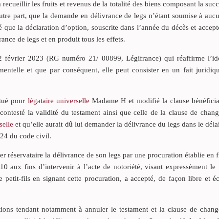
à recueillir les fruits et revenus de la totalité des biens composant la suc
’autre part, que la demande en délivrance de legs n’étant soumise à au
dé que la déclaration d’option, souscrite dans l’année du décès et accept
ance de legs et en produit tous les effets.
2 février 2023 (RG numéro 21/ 00899, Légifrance) qui réaffirme l’id
ntelle et que par conséquent, elle peut consister en un fait juridiqu
itué pour
légataire universelle
Madame H et modifié la clause bénéficia
 a contesté la validité du testament ainsi que celle de la clause de cha
selle
et qu’elle aurait dû lui demander la délivrance du legs dans le déla
24 du code civil.
 réservataire la délivrance de son legs par une procuration établie en f
10 aux fins d’intervenir à l’acte de notoriété, visant expressément le
le petit-fils en signant cette procuration, a accepté, de façon libre et éc
tions tendant notamment à annuler le testament et la clause de chan