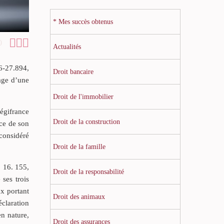
* Mes succès obtenus



0
Actualités
6-27.894,
Droit bancaire
tage d’une
Droit de l'immobilier
égifrance
Droit de la construction
ice de son
 considéré
Droit de la famille
 16. 155,
Droit de la responsabilité
ses trois
ux portant
Droit des animaux
éclaration
en nature,
Droit des assurances