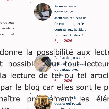
0
0
03 Sep 2021
4
1
rapport à la succession
ritiers
Assurance-vie :
 héritiers
Tout héritier … venant à
pourquoi les
une succession, doit
assureurs refusent-ils
rapporter à ses cohéritiers
te de leur
de communiquer les
vataires
tout ce qu’il a reçu du
t invité à
contrats aux héritiers
rivilégiés
défunt, par donations entre
fessionnel
non bénéficiaires ?
la loi
vifs, directement ou
8 juin 2026
essible
indirectement ; il ne peut
ne pourra
retenir les dons à lui faits
par le défunt, à moins qu’ils
Rachat de parts entre
ne lui aient été faits
héritiers : la solution
expressément hors part
du partage avec
successorale.
soulte
6 juin 2026
L’avocate et le
dossier qui pesait