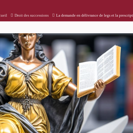
ueil
Droit des successions
La demande en délivrance de legs et la prescrip