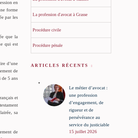
cession en
cune forme
La profession d'avocat à Grasse
ée par les
Procédure civile
ée que la
e qui est
Procédure pénale
ire d’une
ARTICLES RÉCENTS
ngement de
i de 5 ans
Le métier d’avocat :
une profession
rançais et
d’engagement, de
 testament
rigueur et de
lairée, sa
persévérance au
service du justiciable
15 juillet 2026
gement de