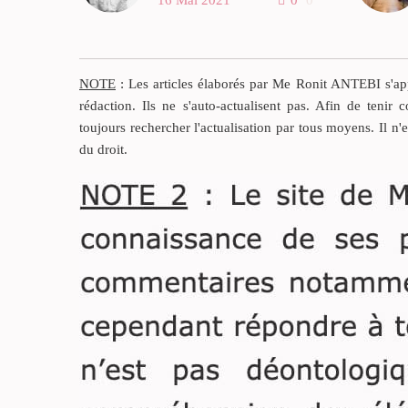
16 Mai 2021
0
0
des héritiers de la victime
Une victime a subi un abus
de faiblesse et son
patrimoine a été obéré au
NOTE
: Les articles élaborés par Me Ronit ANTEBI s'appu
profit d’un tiers ou d’un
rédaction. Ils ne s'auto-actualisent pas. Afin de tenir c
cohéritier.
toujours rechercher l'actualisation par tous moyens. Il n'
du droit.