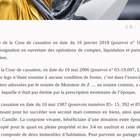
0
le de la Cour de cassation en date du 10 janvier 2018 (pourvoi n° 1
ssignation en ouverture des opérations de comptes, liquidation et par
ion.
la Cour de cassation, en date du 10 mai 2006 (pourvoi n° 03-19.097, L
 de legs n’étant soumise à aucune condition de forme, c’est dans l’exerc
ettres adressées par le notaire de Monsieur de Z … au notaire commis, a
quelle n’était pas éteinte par la prescription trentenaire de l’époque.
e cassation en date du 10 mai 1987 (pourvois numéros 85- 15. 392 et 85
laissant pour lui succéder son second mari commun en biens, ainsi que 
t Camille. La conjointe vivante, bénéficiaire d’une donation entre épo
opté pour le quart en pleine propriété et les 3/4 en usufruit et cette d
st composée de deux immeubles d’habitation. Pour parvenir au partage 