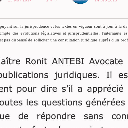
29 Nov 2017
4
0
14 Sep 2015
Lorsqu’un indivisaire a
On distingue les hé
amélioré à ses frais l’état
réservataires et les
d’un bien indivis, il doit lui
non réservataires.
en être tenu compte selon
yant sur la jurisprudence et les textes en vigueur sont à jour à la da
Les héritiers réser
l’équité, eu égard à ce dont
ompte des évolutions législatives et jurisprudentielles, l'internaute es
sont les héritiers p
la valeur du bien se trouve
est pas dispensé de solliciter une consultation juridique auprès d'un pro
qui bénéficient par 
augmentée au temps du
d’une part incompr
partage ou de l’aliénation.
dont le disposant 
Il doit lui être pareillement
jamais les priver.
tenu compte des dépenses
nécessaires qu’il a faites de
ses deniers personnels pour
la conservation desdits
biens, encore qu’elles ne
les aient point améliorés.