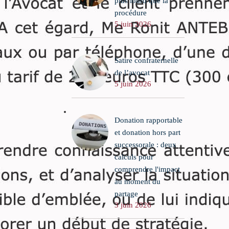
plus lourd que la
procédure
5 juin 2026
Satire confraternelle
de l’avocat
5 juin 2026
Donation rapportable
et donation hors part
successorale : deux
calculs pour
comprendre l'impact
au moment du
partage
3 juin 2026