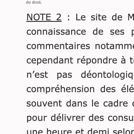
partenaires de pacs si l’actif
du droit.
successoral est inférieur à
50.000 euros.