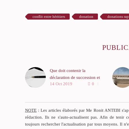
conflit entre héritiers
donation
donations rap
PUBLIC
Que doit contenir la
déclaration de succession et
14 Oct 2019
0
1
quand la déposer ?
La déclaration de
succession est obligatoire
en principe.
NOTE
: Les articles élaborés par Me Ronit ANTEBI s'appu
En sont dispensés les
rédaction. Ils ne s'auto-actualisent pas. Afin de tenir c
enfants, les époux et les
toujours rechercher l'actualisation par tous moyens. Il n'