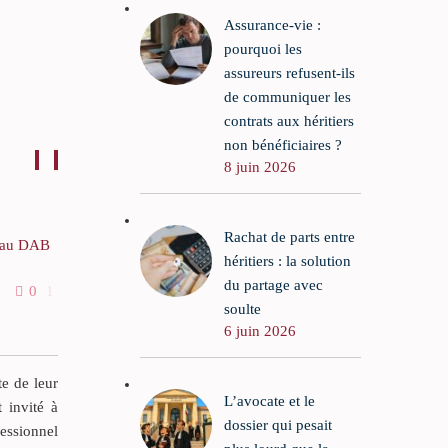
Assurance-vie :
pourquoi les
assureurs refusent-ils
de communiquer les
contrats aux héritiers
non bénéficiaires ?
8 juin 2026
Rachat de parts entre
s au DAB
Les bijoux et les cadeaux
héritiers : la solution
d’usage
ces au
du partage avec
0
1
10 Sep 2025
0
0
atique de
Au décès de leur mère,
soulte
6 juin 2026
stituer
deux cohéritiers se
disputent le sort d’une
e
bague en diamant
te de leur
L’avocate et le
 moyens
dénommée « Marguerite »,
t invité à
dossier qui pesait
issue de la succession
fessionnel
e du