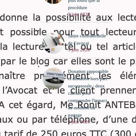
plus lourd que la
maternelle.
 2016
procédure
-14055
Le frère soutient que sa
5 juin 2026
etin
sœur a dérobé les bijoux de
leur mère au décès de celle-
ci.
Satire confraternelle
de l’avocat
5 juin 2026
Donation rapportable
et donation hors part
successorale : deux
calculs pour
comprendre l'impact
au moment du
partage
3 juin 2026