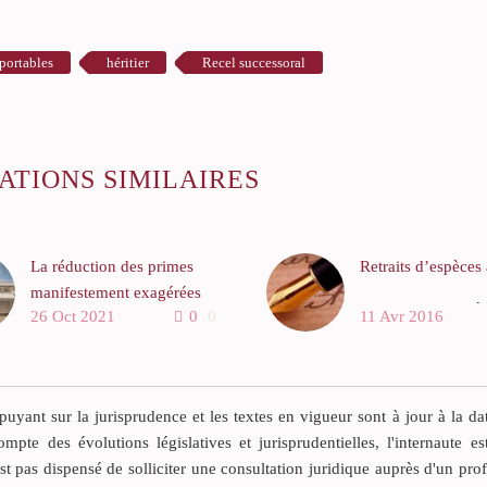
portables
héritier
Recel successoral
ATIONS SIMILAIRES
La réduction des primes
Retraits d’espèce
manifestement exagérées
Les retraits d’espè
26 Oct 2021
0
0
11 Avr 2016
Un arrêt rendu par la cour
distributeur autom
d’appel d’AIX EN
billets peuvent con
PROVENCE (pourvoi n°
des dons manuels
18/00780, Légifrance) en
rapportables qui s
yant sur la jurisprudence et les textes en vigueur sont à jour à la da
date du 22 septembre 2021
prouvent par tous
ompte des évolutions législatives et jurisprudentielles, l'internaute es
donne la mesure de ce que
est pas dispensé de solliciter une consultation juridique auprès d'un pro
Audience publiqu