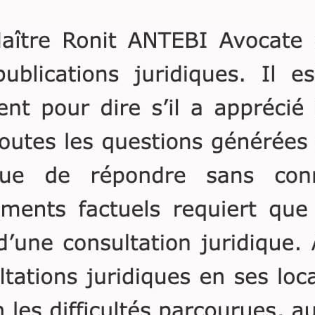
peut représenter la prime
mercredi 16 mars
manifestement exagérée au
N° de pourvoi: 15
regard des ressources du
Non publié au bull
souscripteur, en vertu de
Rejet
laquelle un héritier est
recevable à demander une
indemnité de réduction à
l’encontre de la dernière
compagne de son père
décédé.