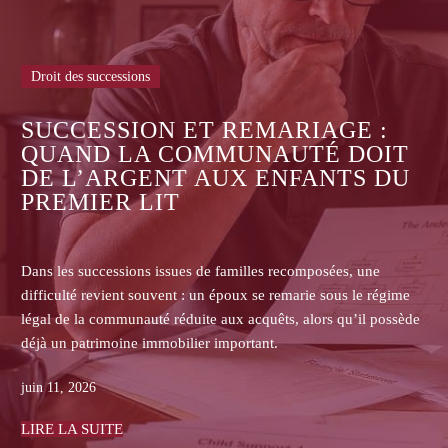
Droit des successions
ASSURANCE-VIE : POURQUOI
LES ASSUREURS REFUSENT-ILS
DE COMMUNIQUER LES
CONTRATS AUX HÉRITIERS NON
BÉNÉFICIAIRES ?
Dans les successions, les héritiers non bénéficiaires d’une
assurance-vie se heurtent souvent au refus de l’assureur de
transmettre le contrat, la clause bénéficiaire, l’historique des
primes ou les pièces de gestion.
juin 08, 2026
LIRE LA SUITE