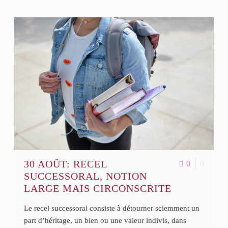
d’un état actif/passif lacunaire, dissimulation
d’une donation, donation rapportable, donation
réductible, donation fictive, cession fictive,
preuve du recel successoral, intention de
dissimuler.
30 AOÛT:
RECEL
0
0
SUCCESSORAL, NOTION
LARGE MAIS CIRCONSCRITE
Le recel successoral consiste à détourner sciemment un
part d’héritage, un bien ou une valeur indivis, dans