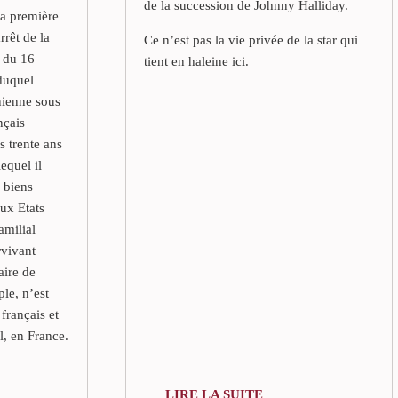
de la succession de Johnny Halliday.
la première
rrêt de la
Ce n’est pas la vie privée de la star qui
e du 16
tient en haleine ici.
duquel
rnienne sous
nçais
s trente ans
lequel il
 biens
aux Etats
amilial
rvivant
aire de
ple, n’est
 français et
l, en France.
LIRE LA SUITE