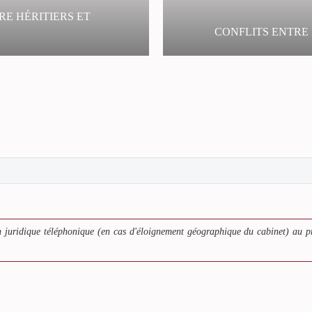
RE HÉRITIERS ET
CONFLITS ENTRE 
e à la législation
Droit d
e juridique des cendres
Le pré
 juridique téléphonique (en cas d'éloignement géographique du cabinet) au p