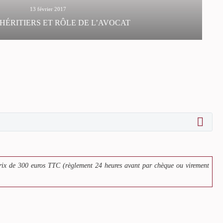
13 février 2017
HÉRITIERS ET RÔLE DE L’AVOCAT
es successions : conflits entre héritiers
sent article est destiné aux néophytes.
rix de 300 euros TTC (règlement 24 heures avant par chèque ou virement