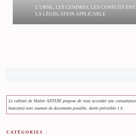
L’URNE, LES CENDRES, LES CONFLITS ENT
LA LÉGISLATION APPLICABLE
La loi no 2008-1350 du 19 décembre 2008 relativ
funéraire a été désireuse de créer un véritable régim
funéraires.
Le cabinet de Maître ANTEBI propose de vous accorder une consultation
bancaire) avec examen de documents possible. durée prévisible 1 h.
CATÉGORIES