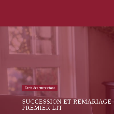
Droit des successions
ASSURANCE-VIE : POURQUOI
CONTRATS AUX HÉRITIERS N