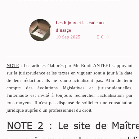
Les bijoux et les cadeaux
d’usage
10 Sep 2025
0
0
Au décès de leur mère,
deux cohéritiers se
disputent le sort d’une
bague en diamant
NOTE
: Les articles élaborés par Me Ronit ANTEBI s'appuyant
dénommée « Marguerite »,
sur la jurisprudence et les textes en vigueur sont à jour à la date
issue de la succession
de leur rédaction. Ils ne s'auto-actualisent pas. Afin de tenir
maternelle.
compte des évolutions législatives et jurisprudentielles,
l'internaute est invité à toujours rechercher l'actualisation par
Le frère soutient que sa
tous moyens. Il n'est pas dispensé de solliciter une consultation
sœur a dérobé les bijoux de
juridique auprès d'un professionnel du droit.
leur mère au décès de celle-
ci.