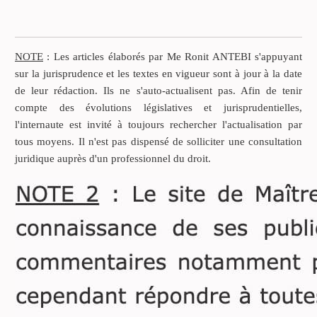
Le droit du bénéficiaire d’une
assurance-vie non héritier à demander
une expertise médicale
NOTE
: Les articles élaborés par Me Ronit ANTEBI s'appuyant
sur la jurisprudence et les textes en vigueur sont à jour à la date
Dans cette affaire, un souscripteur
de leur rédaction. Ils ne s'auto-actualisent pas. Afin de tenir
d’assurance-vie est décédé à l’hôpital.
compte des évolutions législatives et jurisprudentielles,
l'internaute est invité à toujours rechercher l'actualisation par
8 jours avant son décès, il était branché
tous moyens. Il n'est pas dispensé de solliciter une consultation
à des appareillages en raison d’une
juridique auprès d'un professionnel du droit.
déficience respiratoire.