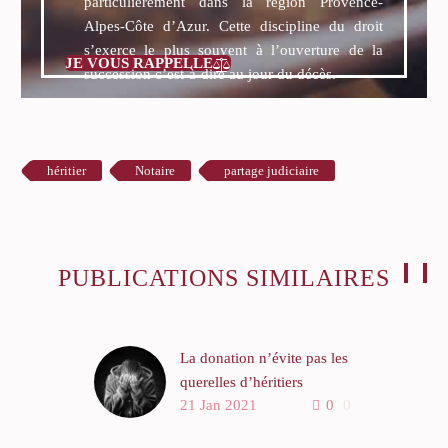
particulièrement dans la région Provence-
Alpes-Côte d’Azur. Cette discipline du droit
s’exerce le plus souvent à l’ouverture de la
JE VOUS RAPPELLE

succession c’est-à-dire au jour du décès.
héritier
Notaire
partage judiciaire
PUBLICATIONS SIMILAIRES
La donation n’évite pas les
querelles d’héritiers
21 Jan 2021
0
0
La donation est l’acte par
lequel le donateur se