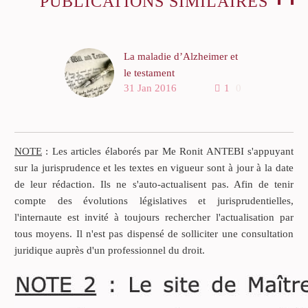
PUBLICATIONS SIMILAIRES
La maladie d’Alzheimer et
le testament
31 Jan 2016
1
0
Le développement des
maladies neurologiques est
un fait de société qui ne
pose pas que des
NOTE
: Les articles élaborés par Me Ronit ANTEBI s'appuyant
problématiques médicales
sur la jurisprudence et les textes en vigueur sont à jour à la date
et sociologiques.
de leur rédaction. Ils ne s'auto-actualisent pas. Afin de tenir
compte des évolutions législatives et jurisprudentielles,
Certaines de ces maladies et
l'internaute est invité à toujours rechercher l'actualisation par
notamment la maladie
tous moyens. Il n'est pas dispensé de solliciter une consultation
d’Alzheimer présentent la
juridique auprès d'un professionnel du droit.
particularité d’engendrer
des troubles cognitifs, des
troubles mnésiques, une
désorientation temporo-