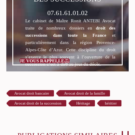
07.61.61.01.02
Le cabinet de Maître Ronit ANTEBI Avocat
traite de nombreux dossiers en
droit des
successions dans toute la France
et
particulièrement dans la région Provence-
Alpes-Côte d’Azur. Cette discipline du droit
s’exerce le plus souvent à l’ouverture de la
JE VOUS RAPPELLE

succession c’est-à-dire au jour du décès.
Avocat droit bancaire
Avocat droit de la famille
Avocat droit de la succession
Héritage
héritier