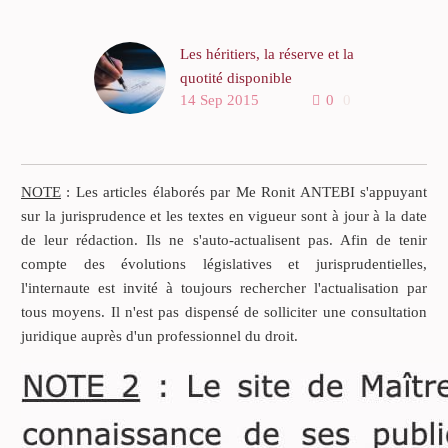
Les héritiers, la réserve et la
quotité disponible
14 Sep 2015
0
0
On distingue les héritiers
réservataires et les héritiers
non réservataires.
NOTE
: Les articles élaborés par Me Ronit ANTEBI s'appuyant
Les héritiers réservataires
sur la jurisprudence et les textes en vigueur sont à jour à la date
sont les héritiers privilégiés
de leur rédaction. Ils ne s'auto-actualisent pas. Afin de tenir
qui bénéficient par la loi
compte des évolutions législatives et jurisprudentielles,
d’une part incompressible
l'internaute est invité à toujours rechercher l'actualisation par
dont le disposant ne pourra
tous moyens. Il n'est pas dispensé de solliciter une consultation
jamais les priver.
juridique auprès d'un professionnel du droit.