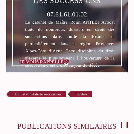
DES SUCCESSIONS
07.61.61.01.02
Le cabinet de Maître Ronit ANTEBI Avocat
traite de nombreux dossiers en
droit des
successions dans toute la France
et
particulièrement dans la région Provence-
Alpes-Côte d’Azur. Cette discipline du droit
s’exerce le plus souvent à l’ouverture de la
JE VOUS RAPPELLE

succession c’est-à-dire au jour du décès.
Avocat droit de la succession
héritier
PUBLICATIONS SIMILAIRES