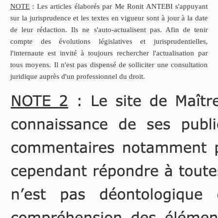
mai 2022 (n°20/01925
NOTE
: Les articles élaborés par Me Ronit ANTEBI s'appuyant
DALLOZ) SAS Etude
sur la jurisprudence et les textes en vigueur sont à jour à la date
Généalogique GUENIFEY
de leur rédaction. Ils ne s'auto-actualisent pas. Afin de tenir
C/ X … mérite d’être
compte des évolutions législatives et jurisprudentielles,
examiné.
l'internaute est invité à toujours rechercher l'actualisation par
tous moyens. Il n'est pas dispensé de solliciter une consultation
Certes, il ne fait pas
juridique auprès d'un professionnel du droit.
jurisprudence mais il
montre comment les Juges
du fond raisonnent en
présence d’un « contrat de
révélation » que le
généalogiste désigné par le
notaire en charge des
opérations successorales,
tentait d’imposer au frère
de la défunte, héritier âgé,
placé sous tutelle et donc
vulnérable.