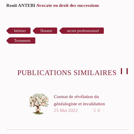
Ronit ANTEBI
Avocate en droit des successions
héritier
Notaire
secret professionnel
Testament
PUBLICATIONS SIMILAIRES
Contrat de révélation du
généalogiste et invalidation
25 Mai 2022
0
1
par la cour d’appel
Un arrêt de la cour d’appel
de Poitiers en date du 10