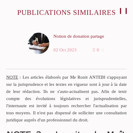
PUBLICATIONS SIMILAIRES
Notion de donation partage
La cour d’appel de PARIS a
02 Oct 2023
0
0
rendu un arrêt date du 26
mai 2021, aux termes
duquel elle a jugé que la
donation-partage du 5
NOTE
: Les articles élaborés par Me Ronit ANTEBI s'appuyant
novembre 1995 est une
sur la jurisprudence et les textes en vigueur sont à jour à la date
donation simple, que cette
de leur rédaction. Ils ne s'auto-actualisent pas. Afin de tenir
donation devra être
compte des évolutions législatives et jurisprudentielles,
rapportée à la succession de
l'internaute est invité à toujours rechercher l'actualisation par
K P et que la valeur de cette
tous moyens. Il n'est pas dispensé de solliciter une consultation
donation devra être
juridique auprès d'un professionnel du droit.
appréciée au moment du