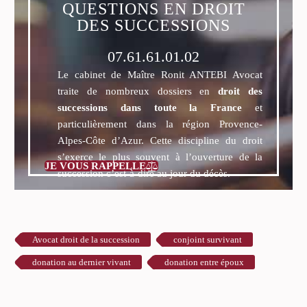
QUESTIONS EN DROIT
DES SUCCESSIONS
07.61.61.01.02
Le cabinet de Maître Ronit ANTEBI Avocat
traite de nombreux dossiers en
droit des
successions dans toute la France
et
particulièrement dans la région Provence-
Alpes-Côte d’Azur. Cette discipline du droit
s’exerce le plus souvent à l’ouverture de la
JE VOUS RAPPELLE

succession c’est-à-dire au jour du décès.
Avocat droit de la succession
conjoint survivant
donation au dernier vivant
donation entre époux