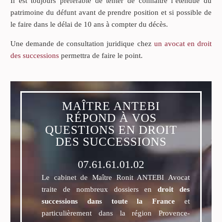
Il est toujours préférable de tenter de connaître l’étendue du
patrimoine du défunt avant de prendre position et si possible de
le faire dans le délai de 10 ans à compter du décès.
Une demande de consultation juridique chez
un avocat en droit
des successions
permettra de faire le point.
MAÎTRE ANTEBI
RÉPOND À VOS
QUESTIONS EN DROIT
DES SUCCESSIONS
07.61.61.01.02
Le cabinet de Maître Ronit ANTEBI Avocat
traite de nombreux dossiers en
droit des
successions dans toute la France
et
particulièrement dans la région Provence-