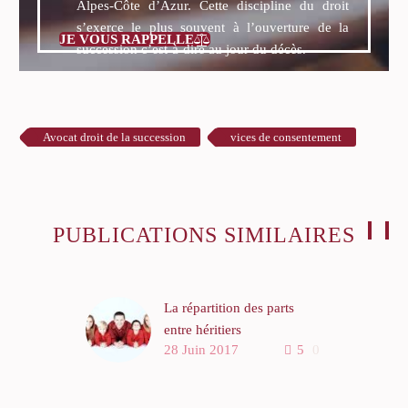
Alpes-Côte d’Azur. Cette discipline du droit
s’exerce le plus souvent à l’ouverture de la
JE VOUS RAPPELLE

succession c’est-à-dire au jour du décès.
Avocat droit de la succession
vices de consentement
PUBLICATIONS SIMILAIRES
La répartition des parts
entre héritiers
28 Juin 2017
5
0
Prenez la succession
comme un fromage.