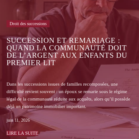
Droit des successions
ASSURANCE-VIE : POURQUOI
LES ASSUREURS REFUSENT-ILS
DE COMMUNIQUER LES
CONTRATS AUX HÉRITIERS NON
BÉNÉFICIAIRES ?
Dans les successions, les héritiers non bénéficiaires d’une
assurance-vie se heurtent souvent au refus de l’assureur de
transmettre le contrat, la clause bénéficiaire, l’historique des
primes ou les pièces de gestion.
juin 08, 2026
LIRE LA SUITE