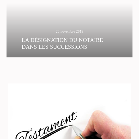
26 novembre 2019
LA DÉSIGNATION DU NOTAIRE
DANS LES SUCCESSIONS
Si les héritiers ne s’entendent pas entre eux, et
que le dossier part au contentieux aux fins de
partage judiciaire, les héritiers demandeurs vont
solliciter la désignation d’un notaire aux lieu et
place du précédent, qui sera indépendant et
impartial.