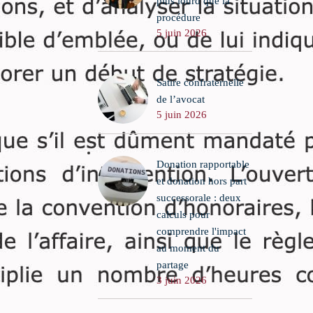
plus lourd que la
procédure
5 juin 2026
Satire confraternelle
de l’avocat
5 juin 2026
Donation rapportable
et donation hors part
successorale : deux
calculs pour
comprendre l'impact
au moment du
partage
3 juin 2026