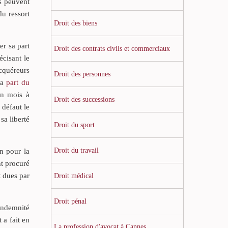
ls peuvent
du ressort
Droit des biens
er sa part
Droit des contrats civils et commerciaux
écisant le
acquéreurs
Droit des personnes
la
part du
un mois à
Droit des successions
 défaut le
sa liberté
Droit du sport
Droit du travail
on pour la
nt procuré
t dues par
Droit médical
Droit pénal
 indemnité
 a fait en
La profession d'avocat à Cannes