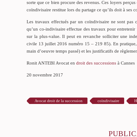
sorte que ce bien procure des revenus. Ces loyers perçus o
coïndivisaire restitue lors du partage ce qu’ils doit à ses c
Les travaux effectués par un coïndivisaire ne sont pas
qu’un co-indivisaire effectue des travaux pour entreteni
sur la plus-value. Il peut en revanche solliciter une i
civile 13 juillet 2016 numéro 15 – 219 85). En pratique, 
main d’oeuvre temps passé) et les justificatifs de règlemen
Ronit ANTEBI Avocat en
droit des successions
à Cannes
20 novembre 2017
Avocat droit de la succession
coïndivisaire
H
PUBLIC