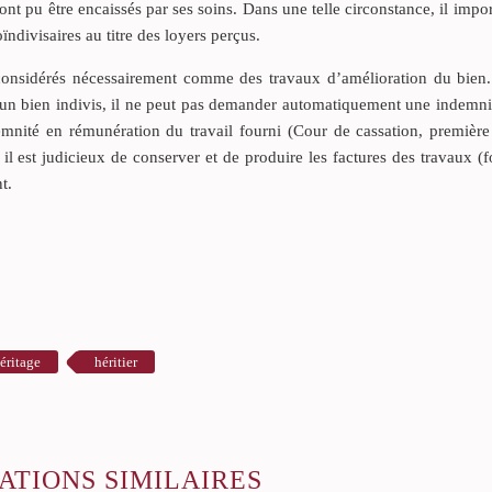
nt pu être encaissés par ses soins. Dans une telle circonstance, il impo
oïndivisaires au titre des loyers perçus.
 considérés nécessairement comme des travaux d’amélioration du bien.
r un bien indivis, il ne peut pas demander automatiquement une indemn
ndemnité en rémunération du travail fourni (Cour de cassation, premièr
il est judicieux de conserver et de produire les factures des travaux (f
t.
éritage
héritier
ATIONS SIMILAIRES