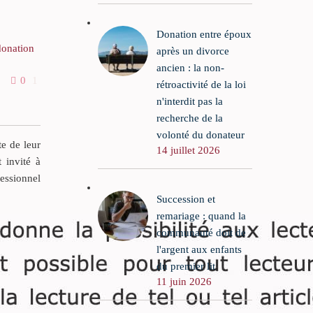
Donation entre époux
donation
Imputation du legs en
après un divorce
usufruit
ancien : la non-
on,
0
1
15 Oct 2023
0
0
rétroactivité de la loi
ivile, a
n'interdit pas la
21 octobre
recherche de la
éro 14
volonté du donateur
lletin et
te de leur
14 juillet 2026
t invité à
fessionnel
Succession et
remariage : quand la
communauté doit de
l'argent aux enfants
du premier lit
11 juin 2026