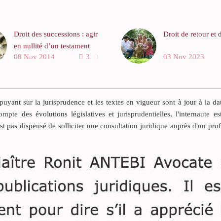
Droit des successions : agir
Droit de retour et 
en nullité d’un testament
La Cour de cassati
08 Nov 2014
3
0
03 Nov 2023
Le testament est un acte
première chambre c
unilatéral de disposition à
rendu un arrêt le 
titre gratuit et à cause de
2015 pourvoi num
mort. Son auteur peut
21.337 publié au bu
yant sur la jurisprudence et les textes en vigueur sont à jour à la da
librement le révoquer de
sur Légifrance.
ompte des évolutions législatives et jurisprudentielles, l'internaute es
son vivant. Au décès de
est pas dispensé de solliciter une consultation juridique auprès d'un pro
celui-ci, les héritiers
peuvent le contester.
Ils ont la possibilité de
soutenir que ledit testament
n’est pas valable pour les
motifs suivants : le
consentement du rédacteur