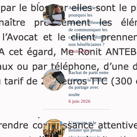
Assurance-vie :
pourquoi les
assureurs refusent-ils
de communiquer les
contrats aux héritiers
non bénéficiaires ?
8 juin 2026
Rachat de parts entre
héritiers : la solution
du partage avec
soulte
6 juin 2026
L’avocate et le
dossier qui pesait