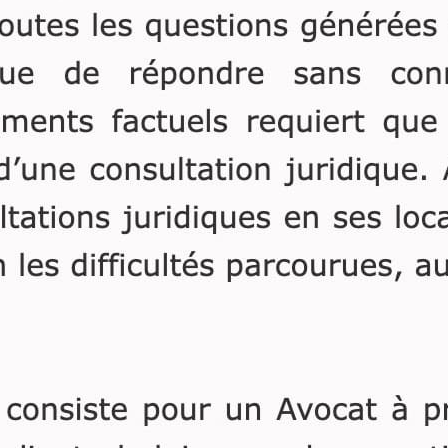
a été vicié par l’erreur, le
dol ou la violence, pour
insanité d’esprit du
testateur, incapacité de
disposer ou de recevoir,
défaut de cause ou cause
illicite.