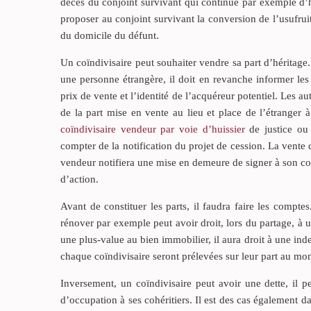
décès du conjoint survivant qui continue par exemple d’hab
proposer au conjoint survivant la conversion de l’usufruit e
du domicile du défunt.
Un coïndivisaire peut souhaiter vendre sa part d’héritage. 
une personne étrangère, il doit en revanche informer les 
prix de vente et l’identité de l’acquéreur potentiel. Les a
de la part mise en vente au lieu et place de l’étranger à 
coïndivisaire vendeur par voie d’huissier
de justice ou
compter de la notification du projet de cession. La vente 
vendeur notifiera une mise en demeure de signer à son coind
d’action.
Avant de constituer les parts, il faudra faire les compte
rénover par exemple peut avoir droit, lors du partage, à 
une plus-value au bien immobilier, il aura droit à une in
chaque coïndivisaire seront prélevées sur leur part au mo
Inversement, un coïndivisaire peut avoir une dette, il pe
d’occupation à ses cohéritiers. Il est des cas également da