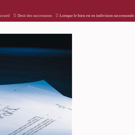
ccueil
Droit des successions
Lorsque le bien est en indivision successoral