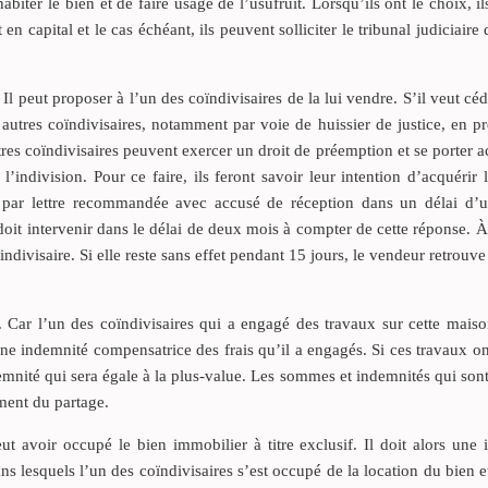
iter le bien et de faire usage de l’usufruit. Lorsqu’ils ont le choix, i
n capital et le cas échéant, ils peuvent solliciter le tribunal judiciaire 
Il peut proposer à l’un des coïndivisaires de la lui vendre. S’il veut céd
autres coïndivisaires, notamment par voie de huissier de justice, en pr
utres coïndivisaires peuvent exercer un droit de préemption et se porter 
l’indivision. Pour ce faire, ils feront savoir leur intention d’acquérir 
 par lettre recommandée avec accusé de réception dans un délai d’
doit intervenir dans le délai de deux mois à compter de cette réponse. À
ivisaire. Si elle reste sans effet pendant 15 jours, le vendeur retrouve 
s. Car l’un des coïndivisaires qui a engagé des travaux sur cette mais
une indemnité compensatrice des frais qu’il a engagés. Si ces travaux o
demnité qui sera égale à la plus-value. Les sommes et indemnités qui son
ment du partage.
ut avoir occupé le bien immobilier à titre exclusif. Il doit alors une
ns lesquels l’un des coïndivisaires s’est occupé de la location du bien et