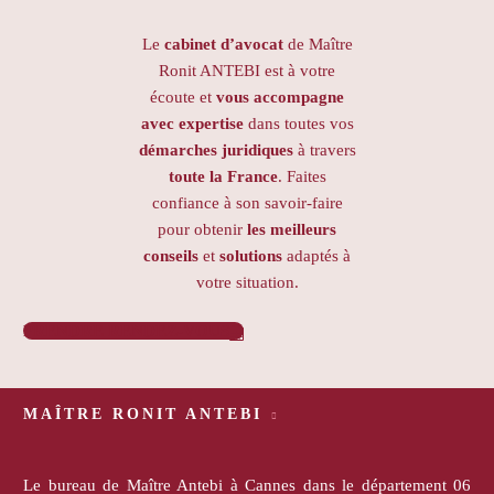
Le
cabinet d’avocat
de Maître
Ronit ANTEBI est à votre
écoute et
vous accompagne
avec expertise
dans toutes vos
démarches juridiques
à travers
toute la France
. Faites
confiance à son savoir-faire
pour obtenir
les meilleurs
conseils
et
solutions
adaptés à
votre situation.
PRENDRE RENDEZ-VOUS

MAÎTRE RONIT ANTEBI
Le bureau de Maître Antebi à Cannes dans le département 06