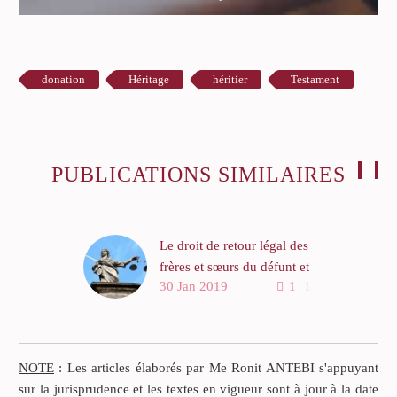
donation
Héritage
héritier
Testament
PUBLICATIONS SIMILAIRES
Le droit de retour légal des
frères et sœurs du défunt et
30 Jan 2019
1
1
la donation en époux
Depuis 2002, le conjoint
survivant est héritier du
défunt.
NOTE
: Les articles élaborés par Me Ronit ANTEBI s'appuyant
Selon l’article 757-2 du
sur la jurisprudence et les textes en vigueur sont à jour à la date