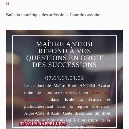
B
Bulletin numérique des arrêts de la Cour de cassation
MAÎTRE ANTEBI
RÉPOND À VOS
QUESTIONS EN DROIT
DES SUCCESSIONS
07.61.61.01.02
Le cabinet de Maître Ronit ANTEBI Avocat
traite de nombreux dossiers en
droit des
successions
dans toute la France
et
particulièrement dans la région Provence-
Alpes-Côte d’Azur. Cette discipline du droit
s’exerce le plus souvent à l’ouverture de la
JE VOUS RAPPELLE

succession c’est-à-dire au jour du décès.