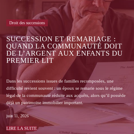
Droit des successions
ASSURANCE-VIE : POURQU
 :
LES ASSUREURS REFUSENT-
DOIT
DE COMMUNIQUER LES
S DU
CONTRATS AUX HÉRITIERS
BÉNÉFICIAIRES ?
 une
Dans les successions, les héritiers non bénéficiaires d
le régime
assurance-vie se heurtent souvent au refus de l’assure
il possède
transmettre le contrat, la clause bénéficiaire, l’histori
primes ou les pièces de gestion.
juin 08, 2026
LIRE LA SUITE