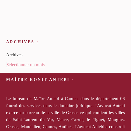
ARCHIVES
Archives
Sélectionner un mois
MAÎTRE RONIT ANTEBI
Le bureau de Maître Antebi à Cannes dans le département 06
fourni des services dans le domaine juridique. L’avocat Antebi
exerce au barreau de la ville de Grasse ce qui contient les villes
de Saint-Laurent du Var, Vence, Carros, le Tignet, Mougins,
Grasse, Mandelieu, Cannes, Antibes. L’avocat Antebi a construit