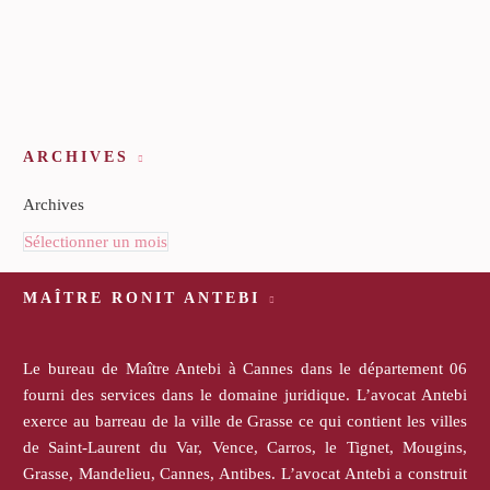
ARCHIVES
Archives
Sélectionner un mois
MAÎTRE RONIT ANTEBI
Le bureau de Maître Antebi à Cannes dans le département 06
fourni des services dans le domaine juridique. L’avocat Antebi
exerce au barreau de la ville de Grasse ce qui contient les villes
de Saint-Laurent du Var, Vence, Carros, le Tignet, Mougins,
Grasse, Mandelieu, Cannes, Antibes. L’avocat Antebi a construit