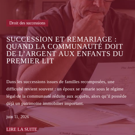
Droit des successions
ASSURANCE-VIE : POURQUO
:
LES ASSUREURS REFUSENT-I
OIT
DE COMMUNIQUER LES
 DU
CONTRATS AUX HÉRITIERS 
BÉNÉFICIAIRES ?
e
Dans les successions, les héritiers non bénéficiaires d’u
régime
assurance-vie se heurtent souvent au refus de l’assureur
 possède
transmettre le contrat, la clause bénéficiaire, l’historique
primes ou les pièces de gestion.
juin 08, 2026
LIRE LA SUITE