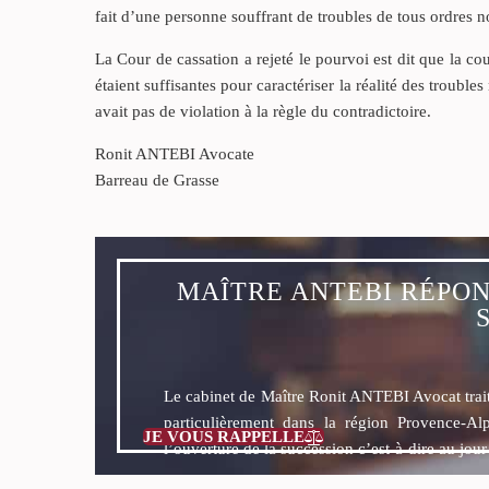
fait d’une personne souffrant de troubles de tous ordres
La Cour de cassation a rejeté le pourvoi est dit que la c
étaient suffisantes pour caractériser la réalité des trouble
avait pas de violation à la règle du contradictoire.
Ronit ANTEBI Avocate
Barreau de Grasse
MAÎTRE ANTEBI RÉPON
Le cabinet de Maître Ronit ANTEBI Avocat tra
particulièrement dans la région Provence-Al
JE VOUS RAPPELLE

l’ouverture de la succession c’est-à-dire au jou