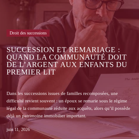
Droit des successions
ASSURANCE-VIE : POURQUOI
LES ASSUREURS REFUSENT-ILS
DE COMMUNIQUER LES
CONTRATS AUX HÉRITIERS NON
BÉNÉFICIAIRES ?
Dans les successions, les héritiers non bénéficiaires d’une
assurance-vie se heurtent souvent au refus de l’assureur de
transmettre le contrat, la clause bénéficiaire, l’historique des
primes ou les pièces de gestion.
juin 08, 2026