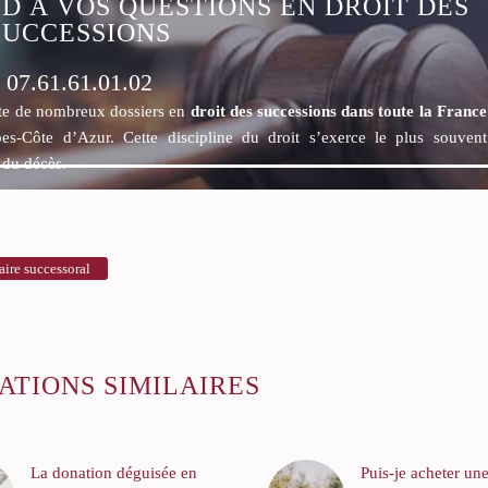
D À VOS QUESTIONS EN DROIT DES
SUCCESSIONS
07.61.61.01.02
ite de nombreux dossiers en
droit des successions dans toute la Franc
pes-Côte d’Azur. Cette discipline du droit s’exerce le plus souven
r du décès.
ire successoral
ATIONS SIMILAIRES
La donation déguisée en
Puis-je acheter un