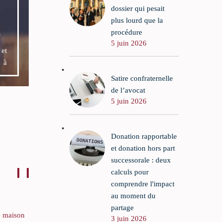
dossier qui pesait
plus lourd que la
procédure
5 juin 2026
e
et
t à
Satire confraternelle
de l’avocat
5 juin 2026
Donation rapportable
et donation hors part
successorale : deux
calculs pour
comprendre l'impact
au moment du
partage
e maison
Les expertises en droit des
3 juin 2026