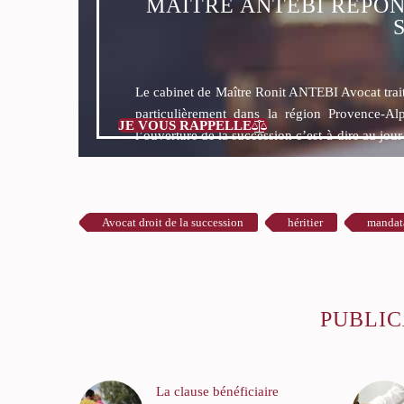
MAÎTRE ANTEBI RÉPON
Le cabinet de Maître Ronit ANTEBI Avocat tra
particulièrement dans la région Provence-Al
JE VOUS RAPPELLE

l’ouverture de la succession c’est-à-dire au jou
Avocat droit de la succession
héritier
mandata
PUBLIC
La clause bénéficiaire