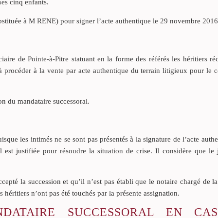
es cinq enfants.
 substituée à M RENE) pour signer l’acte authentique le 29 novembre 2016
iaire de Pointe-à-Pitre statuant en la forme des référés les héritiers réc
à procéder à la vente par acte authentique du terrain litigieux pour le
ion du mandataire successoral.
uisque les intimés ne se sont pas présentés à la signature de l’acte auth
est justifiée pour résoudre la situation de crise. Il considère que le
accepté la succession et qu’il n’est pas établi que le notaire chargé de la
s héritiers n’ont pas été touchés par la présente assignation.
NDATAIRE SUCCESSORAL EN CA