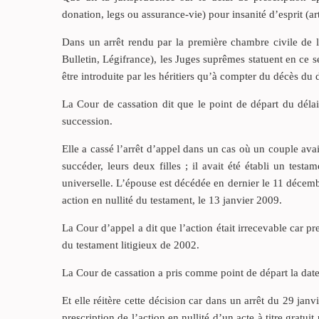
donation, legs ou assurance-vie) pour insanité d’esprit (ar
Dans un arrêt rendu par la première chambre civile de 
Bulletin, Légifrance), les Juges suprêmes statuent en ce se
être introduite par les héritiers qu’à compter du décès du 
La Cour de cassation dit que le point de départ du délai
succession.
Elle a cassé l’arrêt d’appel dans un cas où un couple ava
succéder, leurs deux filles ; il avait été établi un test
universelle. L’épouse est décédée en dernier le 11 décemb
action en nullité du testament, le 13 janvier 2009.
La Cour d’appel a dit que l’action était irrecevable car pr
du testament litigieux de 2002.
La Cour de cassation a pris comme point de départ la date 
Et elle réitère cette décision car dans un arrêt du 29 jan
prescription de l’action en nullité d’un acte à titre gratu