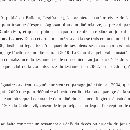
, publié au Bulletin, Légifrance), la première chambre civile de l
pour insanité d’esprit, s’agissant d’une nullité relative, se prescrit pa
ode civil), et que le point de départ de ce délai se situe au jour du
connaissance.
Dans cet arrêt, une mère avait laissé trois enfants pour lui
, instituant légataire d’un quart de ses biens ses deux derniers enfa
ngagé l’action en nullité courant 2010. La Cour d’appel avait constaté q
 eu connaissance du testament et de son contenu au jour du décès de s
t que celui de la connaissance du testament en 2002, en a déduit qu
 légataires avaient assigné leur sœur en partage judiciaire en 2004, 
juin 2000 que pour défendre à l’action en liquidation et partage de la 
éanmoins que la demande de nullité du testament litigieux devait être
le 1304 du Code civil, ensemble le principe selon lequel l’exception de n
souhaite contester un testament au-delà du décès ou au-delà du jour o