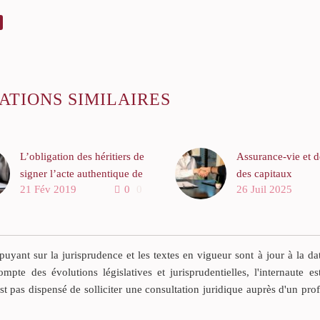
ATIONS SIMILAIRES
L’obligation des héritiers de
Assurance-vie et d
signer l’acte authentique de
des capitaux
21 Fév 2019
0
0
26 Juil 2025
vente
L’obligation des héritiers de
réitérer la vente
immobilière à la
yant sur la jurisprudence et les textes en vigueur sont à jour à la da
survenance de la condition
ompte des évolutions législatives et jurisprudentielles, l'internaute es
suspensive
est pas dispensé de solliciter une consultation juridique auprès d'un pro