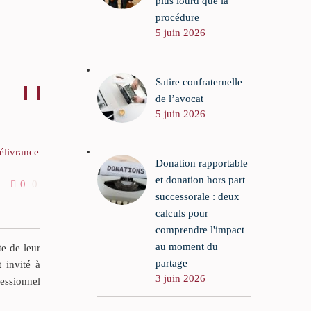
plus lourd que la
procédure
5 juin 2026
Satire confraternelle
de l’avocat
5 juin 2026
élivrance
Le rôle du notaire dans une
Donation rapportable
succession
et donation hors part
0
0
13 Mai 2020
6
0
Lorsque le décès d’un
successorale : deux
proche intervient, c’est
calculs pour
l’héritier le plus diligent qui
comprendre l'impact
va penser à saisir le notaire.
au moment du
te de leur
Il se demandera à quel
partage
t invité à
3 juin 2026
notaire s’adresser. Le mieux
fessionnel
est de contacter le notaire