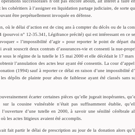
pérations successorales n’ont pas encore abouti, ait intérêt à faire e
les cohéritiers à l’assigner en liquidation partage judiciaire, de sorte qu
pouvant être perpétuellement invoquée en défense.
ion, où le délai d’action est de cinq ans à compter du décès ou de la co
014 (pourvoi n° 12-35.341, Légifrance précité) qui est intéressant en ce s
voquer « l’impossibilité d’agir » pour reporter le point de départ du
qui avait souscrit deux contrats d’assurances-vie et consenti la nue-propr
e sous le régime de la tutelle le 15 mai 2000 et elle décédait le 17 mar
’obtenir l’annulation des actes leur ayant été consentis. La cour d’appel
donation (1994) sauf à reporter ce délai en raison d’une impossibilité d
les dépôts de plainte pour abus de faiblesse ayant été classés sans su
verainement écarter certaines pièces qu’elle jugeait inopérantes, qu’e
sur la cousine vulnérable n’était pas suffisamment établie, qu’el
’ouverture d’une tutelle en 2000, à savoir une sénilité cérébrale alt
 où les actes litigieux avaient été accomplis.
t fait partir le délai de prescription au jour de la donation alors qu’il 