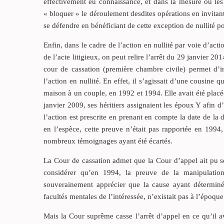
effectivement eu connaissance, et dans la mesure où les o
« bloquer » le déroulement desdites opérations en invitant 
se défendre en bénéficiant de cette exception de nullité 
Enfin, dans le cadre de l’action en nullité par voie d’act
de l’acte litigieux, on peut relire l’arrêt du 29 janvier 2
cour de cassation (première chambre civile) permet d’in
l’action en nullité. En effet, il s’agissait d’une cousine 
maison à un couple, en 1992 et 1994. Elle avait été placé
janvier 2009, ses héritiers assignaient les époux Y afin d
l’action est prescrite en prenant en compte la date de la 
en l’espèce, cette preuve n’était pas rapportée en 1994, 
nombreux témoignages ayant été écartés.
La Cour de cassation admet que la Cour d’appel ait pu sou
considérer qu’en 1994, la preuve de la manipulation 
souverainement apprécier que la cause ayant déterminé l
facultés mentales de l’intéressée, n’existait pas à l’époque
Mais la Cour suprême casse l’arrêt d’appel en ce qu’il avai