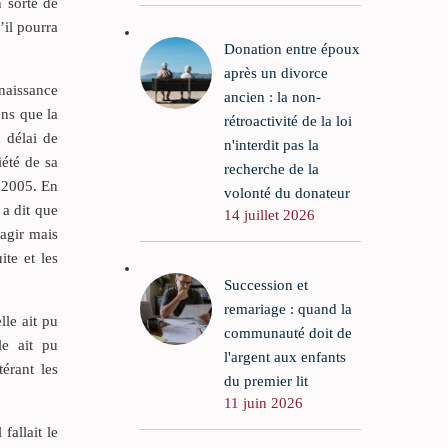
n sorte de
’il pourra
Donation entre époux
après un divorce
nnaissance
ancien : la non-
ens que la
rétroactivité de la loi
 délai de
n'interdit pas la
iété de sa
recherche de la
s 2005. En
volonté du donateur
 a dit que
14 juillet 2026
’agir mais
ite et les
Succession et
remariage : quand la
lle ait pu
communauté doit de
le ait pu
l'argent aux enfants
érant les
du premier lit
11 juin 2026
fallait le