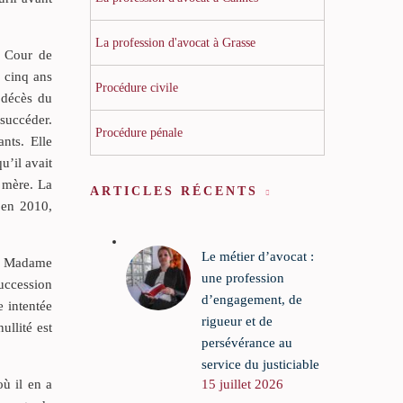
La profession d'avocat à Grasse
a Cour de
r cinq ans
Procédure civile
 décès du
 succéder.
Procédure pénale
nts. Elle
u’il avait
a mère. La
ARTICLES RÉCENTS
’en 2010,
Le métier d’avocat :
que Madame
une profession
succession
d’engagement, de
 intentée
rigueur et de
ullité est
persévérance au
service du justiciable
15 juillet 2026
ù il en a