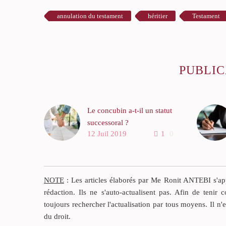
annulation du testament
héritier
Testament
PUBLIC
Le concubin a-t-il un statut
successoral ?
12 Juil 2019
1
0
En droit français, le
concubin n’a aucun droit. Il
n’est pas l’héritier de
l’autre. S’il avait acheté un
NOTE
: Les articles élaborés par Me Ronit ANTEBI s'appu
appartement avec son
rédaction. Ils ne s'auto-actualisent pas. Afin de tenir c
concubin ou sa concubine,
toujours rechercher l'actualisation par tous moyens. Il n'
au décès du premier d’entre
du droit.