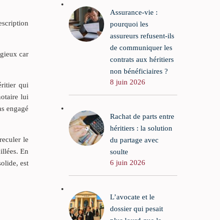
Assurance-vie :
escription
pourquoi les
assureurs refusent-ils
de communiquer les
igieux car
contrats aux héritiers
non bénéficiaires ?
8 juin 2026
ritier qui
otaire lui
pas engagé
Rachat de parts entre
héritiers : la solution
reculer le
du partage avec
illées. En
soulte
6 juin 2026
olide, est
L’avocate et le
dossier qui pesait