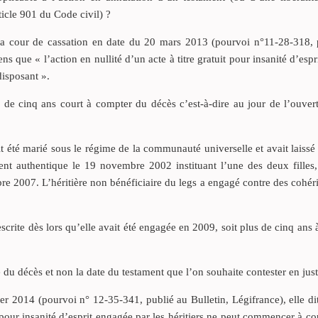
ticle 901 du Code civil) ?
la cour de cassation en date du 20 mars 2013 (pourvoi n°11-28-318, 
ns que « l’action en nullité d’un acte à titre gratuit pour insanité d’espr
disposant ».
 de cinq ans court à compter du décès c’est-à-dire au jour de l’ouver
it été marié sous le régime de la communauté universelle et avait laissé
ament authentique le 19 novembre 2002 instituant l’une des deux filles,
re 2007. L’héritière non bénéficiaire du legs a engagé contre des cohéri
escrite dès lors qu’elle avait été engagée en 2009, soit plus de cinq ans
du décès et non la date du testament que l’on souhaite contester en just
vier 2014 (pourvoi n° 12-35-341, publié au Bulletin, Légifrance), elle di
it pour insanité d’esprit engagée par les héritiers ne peut commencer à co