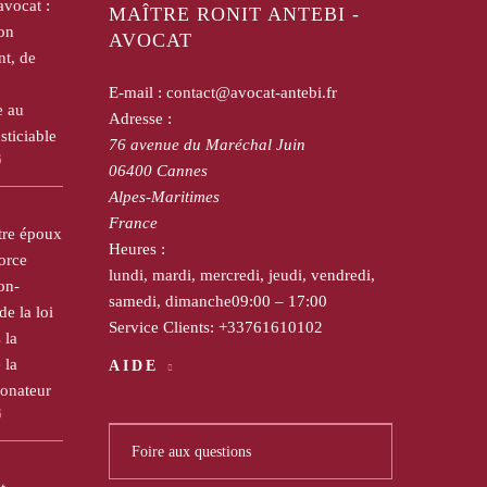
avocat :
MAÎTRE RONIT ANTEBI -
on
AVOCAT
t, de
E-mail :
contact@avocat-antebi.fr
e au
Adresse :
sticiable
76 avenue du Maréchal Juin
6
06400
Cannes
Alpes-Maritimes
France
tre époux
Heures :
orce
lundi, mardi, mercredi, jeudi, vendredi,
on-
samedi, dimanche
09:00 – 17:00
de la loi
Service Clients:
+33761610102
 la
 la
AIDE
donateur
6
Foire aux questions