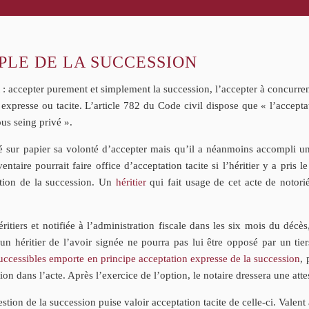
PLE DE LA SUCCESSION
nt : accepter purement et simplement la succession, l’accepter à concurren
expresse ou tacite. L’article 782 du Code civil dispose que « l’acceptat
ous seing privé ».
ché sur papier sa volonté d’accepter mais qu’il a néanmoins accompli u
ntaire pourrait faire office d’acceptation tacite si l’héritier y a pris le
ation de la succession. Un
héritier
qui fait usage de cet acte de notor
éritiers et notifiée à l’administration fiscale dans les six mois du décè
n héritier de l’avoir signée ne pourra pas lui être opposé par un tiers
 successibles emporte en principe acceptation expresse de la succession
, 
 dans l’acte. Après l’exercice de l’option, le notaire dressera une attes
ion de la succession puise valoir acceptation tacite de celle-ci. Valent a