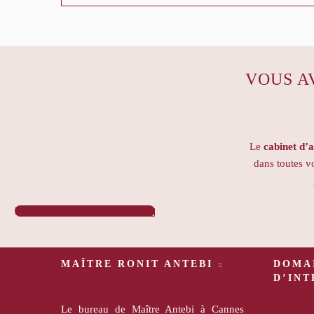
VOUS A
Le
cabinet d’
dans toutes 
PRENDRE RENDEZ-VOUS

MAÎTRE RONIT ANTEBI
DOMA
D’IN
Le bureau de Maître Antebi à Cannes