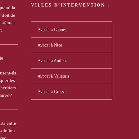
t
VILLES D’INTERVENTION
quand la
doit de
 enfants
Avocat à Cannes
t
Avocat à Nice
e :
Avocat à Antibes
usent-ils
Avocat à Vallauris
uer les
héritiers
Avocat à Grasse
aires ?
rts entre
 solution
avec