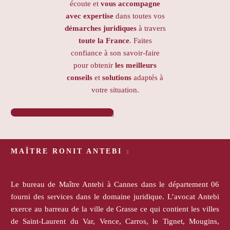
écoute et
vous accompagne
avec expertise
dans toutes vos
démarches juridiques
à travers
toute la France
. Faites
confiance à son savoir-faire
pour obtenir
les meilleurs
conseils
et
solutions
adaptés à
votre situation.
PRENDRE RENDEZ-VOUS

MAÎTRE RONIT ANTEBI
Le bureau de Maître Antebi à Cannes dans le département 06
fourni des services dans le domaine juridique. L’avocat Antebi
exerce au barreau de la ville de Grasse ce qui contient les villes
de Saint-Laurent du Var, Vence, Carros, le Tignet, Mougins,