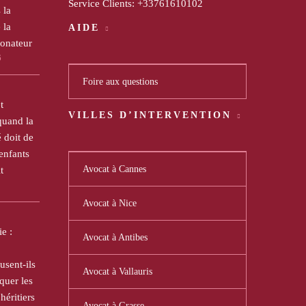
Service Clients:
+33761610102
 la
 la
AIDE
donateur
6
Foire aux questions
t
VILLES D’INTERVENTION
quand la
doit de
 enfants
Avocat à Cannes
t
Avocat à Nice
e :
Avocat à Antibes
usent-ils
Avocat à Vallauris
uer les
héritiers
Avocat à Grasse