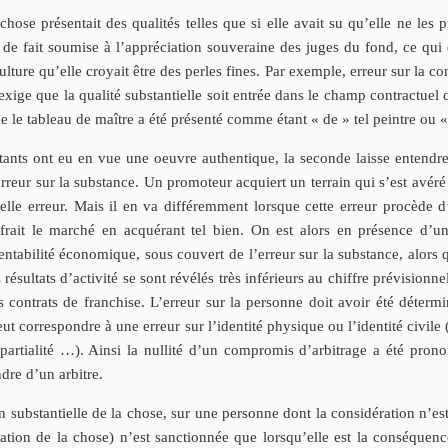
ose présentait des qualités telles que si elle avait su qu’elle ne les p
n de fait soumise à l’appréciation souveraine des juges du fond, ce qui 
ure qu’elle croyait être des perles fines. Par exemple, erreur sur la const
xige que la qualité substantielle soit entrée dans le champ contractuel 
que le tableau de maître a été présenté comme étant « de » tel peintre ou 
ants ont eu en vue une oeuvre authentique, la seconde laisse entendre
ur sur la substance. Un promoteur acquiert un terrain qui s’est avéré i
 telle erreur. Mais il en va différemment lorsque cette erreur procède
frait le marché en acquérant tel bien. On est alors en présence d’une
entabilité économique, sous couvert de l’erreur sur la substance, alors
résultats d’activité se sont révélés très inférieurs au chiffre prévisionne
es contrats de franchise. L’erreur sur la personne doit avoir été déte
ut correspondre à une erreur sur l’identité physique ou l’identité civile (
impartialité …). Ainsi la nullité d’un compromis d’arbitrage a été pron
dre d’un arbitre.
non substantielle de la chose, sur une personne dont la considération n’e
uation de la chose) n’est sanctionnée que lorsqu’elle est la conséquence