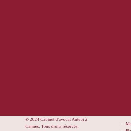
© 2024 Cabinet d'avocat Antebi à
Me
Cannes. Tous droits réservés.
Pla