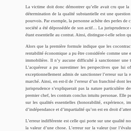
La victime doit donc démontrer qu’elle avait cru que la ch
détermination de la qualité substantielle est une questio
pourvois. Par exemple, la personne achète des perles de cult
société a été dépossédée de son actif… La jurisprudence e
étant essentielle au contrat. Ainsi, distingue-t-elle selon 
Alors que la première formule indique que les cocontract
rentabilité économique a pu être considérée comme une erre
immobilière. Il n’y aucune difficulté à sanctionner une
L’acquéreur a pu surestimer les perspectives que lui of
exceptionnellement admis de sanctionner l’erreur sur la r
marché. Ainsi, en est-il de l’erreur d’un franchisé dont les 
jurisprudence s’expliquerait pas la nature particulière d
premier chef, les contrats conclus intuitu personae. Elle pe
sur les qualités essentielles (honorabilité, expérience, 
d’indépendance et d’impartialité qu’on est en droit d’atten
L’erreur indifférente est celle qui porte sur une qualité 
la valeur d’une chose. L’erreur sur la valeur (sur l’éval