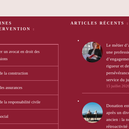
INES
ARTICLES RÉCENTS
TERVENTION
Le métier d’
r un avocat en droit des
une professi
sions
d’engagemen
rigueur et de
persévéranc
de la construction
service du ju
15 juillet 202
des assurances
de la responsabilité civile
Donation en
après un div
social
ancien : la n
rétroactivité 