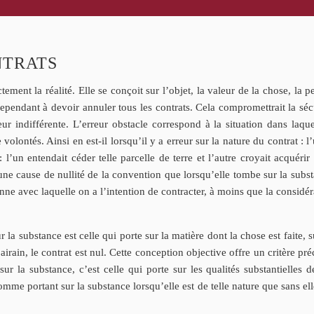
NTRATS
tement la réalité. Elle se conçoit sur l’objet, la valeur de la chose, la
pendant à devoir annuler tous les contrats. Cela compromettrait la sécur
eur indifférente. L’erreur obstacle correspond à la situation dans laque
lontés. Ainsi en est-il lorsqu’il y a erreur sur la nature du contrat : l’
 : l’un entendait céder telle parcelle de terre et l’autre croyait acquér
t une cause de nullité de la convention que lorsqu’elle tombe sur la subst
nne avec laquelle on a l’intention de contracter, à moins que la considéra
ur la substance est celle qui porte sur la matière dont la chose est fait
 airain, le contrat est nul. Cette conception objective offre un critère préc
sur la substance, c’est celle qui porte sur les qualités substantielles
omme portant sur la substance lorsqu’elle est de telle nature que sans elle