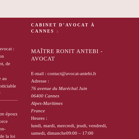
CABINET D’AVOCAT À
CANNES
avocat :
MAÎTRE RONIT ANTEBI -
on
AVOCAT
t, de
E-mail :
contact@avocat-antebi.fr
e au
Adresse :
sticiable
76 avenue du Maréchal Juin
6
06400
Cannes
Alpes-Maritimes
France
tre époux
Heures :
orce
lundi, mardi, mercredi, jeudi, vendredi,
on-
samedi, dimanche
09:00 – 17:00
de la loi