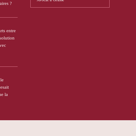
aires ?
rts entre
 solution
avec
le
esait
ue la