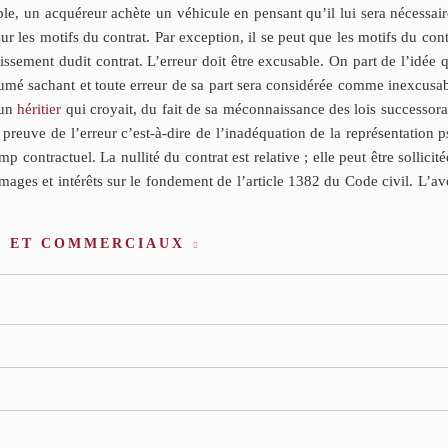
ple, un acquéreur achète un véhicule en pensant qu’il lui sera nécessai
ur les motifs du contrat. Par exception, il se peut que les motifs du contr
ntissement dudit contrat. L’erreur doit être excusable. On part de l’idé
ésumé sachant et toute erreur de sa part sera considérée comme inexcusa
 un
héritier
qui croyait, du fait de sa méconnaissance des lois successoral
la preuve de l’erreur c’est-à-dire de l’inadéquation de la représentation 
amp contractuel. La nullité du contrat est relative ; elle peut être sollic
mmages et intérêts sur le fondement de l’article 1382 du Code civil. L’avo
S ET COMMERCIAUX