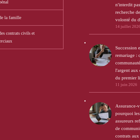
pénal
n'interdit pas
recherche de
de la famille
volonté du 
14 juillet 202
es contrats civils et
rciaux
Succession e
remariage : 
communauté 
l'argent aux
du premier li
11 juin 2026
Assurance-vi
pourquoi les
assureurs ref
de communiq
contrats aux 