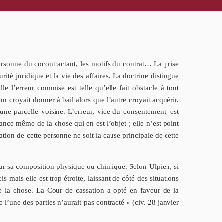
 personne du cocontractant, les motifs du contrat… La prise
ité juridique et la vie des affaires. La doctrine distingue
lle l’erreur commise est telle qu’elle fait obstacle à tout
un croyait donner à bail alors que l’autre croyait acquérir.
ir une parcelle voisine. L’erreur, vice du consentement, est
ance même de la chose qui en est l’objet ; elle n’est point
tion de cette personne ne soit la cause principale de cette
e, sur sa composition physique ou chimique. Selon Ulpien, si
is mais elle est trop étroite, laissant de côté des situations
 de la chose. La Cour de cassation a opté en faveur de la
 l’une des parties n’aurait pas contracté » (civ. 28 janvier