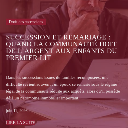
Droit des successions
ASSURANCE-VIE : POURQUO
 :
LES ASSUREURS REFUSENT-I
OIT
DE COMMUNIQUER LES
 DU
CONTRATS AUX HÉRITIERS 
BÉNÉFICIAIRES ?
ne
Dans les successions, les héritiers non bénéficiaires d’u
 régime
assurance-vie se heurtent souvent au refus de l’assureur
 possède
transmettre le contrat, la clause bénéficiaire, l’historique
primes ou les pièces de gestion.
juin 08, 2026
LIRE LA SUITE