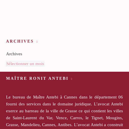
ARCHIVES
Archives
Sélectionner un mois
MAÎTRE RONIT ANTEBI
Le bureau de Maître Antebi à Cannes dans le département 06
fourni des services dans le domaine juridique. L’avocat Antebi
exerce au barreau de la ville de Grasse ce qui contient les villes
de Saint-Laurent du Var, Vence, Carros, le Tignet, Mougins,
Grasse, Mandelieu, Cannes, Antibes. L’avocat Antebi a construit