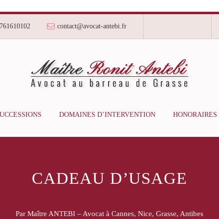
761610102
contact@avocat-antebi.fr
SUCCESSIONS
DOMAINES D’INTERVENTION
HONORAIRES
CADEAU D’USAGE
Par Maître ANTEBI – Avocat à Cannes, Nice, Grasse, Antibes